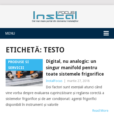
INSTALFOCUS
MENU
ETICHETĂ:
TESTO
Digital, nu analogic: un
PRODUSE SI
singur manifold pentru
SERVICII
toate sistemele frigorifice
InstalFocus
|
martie 27, 2018
Doi factori sunt esențiali atunci când
vine vorba despre evaluarea cuprinzătoare și reglarea corectă a
sistemelor frigorifice și de aer condiționat: agenții frigorifici
disponibili în instrument și valorile
Read More