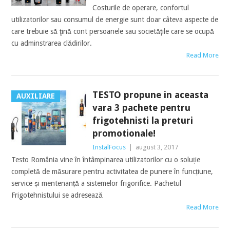
Costurile de operare, confortul
utilizatorilor sau consumul de energie sunt doar câteva aspecte de
care trebuie să ţină cont persoanele sau societăţile care se ocupă
cu adminstrarea clădirilor.
Read More
TESTO propune in aceasta
AUXILIARE
vara 3 pachete pentru
frigotehnisti la preturi
promotionale!
InstalFocus
|
august 3, 2017
Testo România vine în întâmpinarea utilizatorilor cu o soluție
completă de măsurare pentru activitatea de punere în funcțiune,
service și mentenanță a sistemelor frigorifice. Pachetul
Frigotehnistului se adresează
Read More