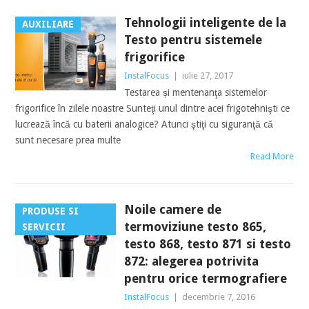
Tehnologii inteligente de la
AUXILIARE
Testo pentru sistemele
frigorifice
InstalFocus
|
iulie 27, 2017
Testarea și mentenanţa sistemelor
frigorifice în zilele noastre Sunteţi unul dintre acei frigotehnişti ce
lucrează încă cu baterii analogice? Atunci ştiţi cu siguranţă că
sunt necesare prea multe
Read More
Noile camere de
PRODUSE SI
termoviziune testo 865,
SERVICII
testo 868, testo 871 si testo
872: alegerea potrivita
pentru orice termografiere
InstalFocus
|
decembrie 7, 2016