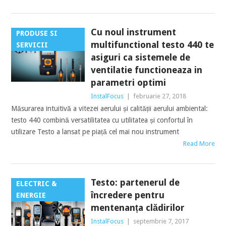
Cu noul instrument
PRODUSE SI
multifunctional testo 440 te
SERVICII
asiguri ca sistemele de
ventilatie functioneaza in
parametri optimi
InstalFocus
|
februarie 27, 2018
Măsurarea intuitivă a vitezei aerului și calității aerului ambiental:
testo 440 combină versatilitatea cu utilitatea și confortul în
utilizare Testo a lansat pe piață cel mai nou instrument
Read More
Testo: partenerul de
ELECTRIC &
încredere pentru
ENERGIE
mentenanța clădirilor
InstalFocus
|
septembrie 7, 2017