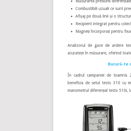
Măsurarea presiunii diferențiale
Combustibili uzuali ce sunt pred
Afișaj pe două linii și o structu
Recipient integrat pentru cole
Magneți încorporați pentru fixar
Analizorul de gaze de ardere te
acuratețe în măsurare, oferind toate
Bucură-te
În cadrul campaniei de toamnă 2
beneficia de setul testo 310 cu i
manometrul diferențial testo 510i, l