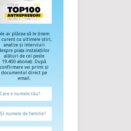
Ne-ar plăcea să te ținem
a curent cu ultimele știri,
analize și interviuri
despre piața instalațiilor
alături de cei peste
19.400 abonați. După
confirmare vei primi și
documentul direct pe
email.