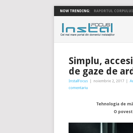
NOW TRENDING:
RAPORTUL CORPULUI 
INSTALFOC
Simplu, accesib
de gaze de ar
InstalFocus
|
noiembrie 2, 2017
|
A
comentariu
Tehnologia de mă
O povest