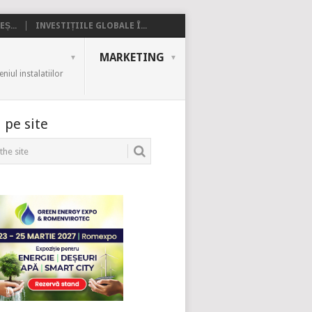
Ș...
INVESTIȚIILE GLOBALE Î...
MARKETING
iul instalatiilor
 pe site