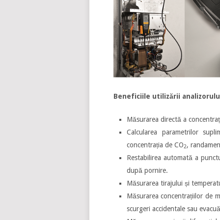
Beneficiile utilizării analizorul
Măsurarea directă a concentrați
Calcularea parametrilor supl
concentrația de CO
, randament
2
Restabilirea automată a punct
după pornire.
Măsurarea tirajului și temperatu
Măsurarea concentrațiilor de 
scurgeri accidentale sau evacu