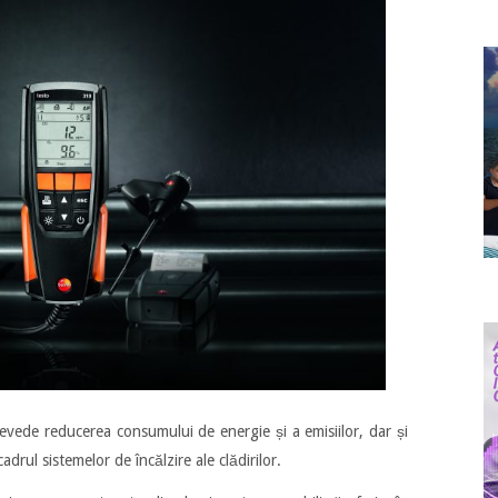
prevede reducerea consumului de energie și a emisiilor, dar și
cadrul sistemelor de încălzire ale clădirilor.