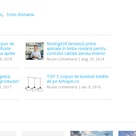
to
,
Testo Romania
puri de
NovingAIR lansează prima
ificate
aplicație în limba română pentru
a aprilie
controlul calității aerului interior
30, 2018
Niciun comentariu
|
aug. 29, 2024
getică
TOP 5 corpuri de iluminat inedite
 producție?
de pe Arhispec.ro
8, 2017
Niciun comentariu
|
ian. 6, 2016