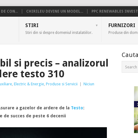
DE CON...
CHIRILEU DEVINE UN MODEL...
PPC RENEWABLES INVESTE
US
STIRI
FURNIZORI
Stiri din si despre domeniul instalatiilor.
Produse din domen
Cauta
il si precis – analizorul
dere testo 310
uxiliare
,
Electric & Energie
,
Produse si Servicii
|
Niciun
surare a gazelor de ardere de la
Testo
:
e de succes de peste 6 decenii