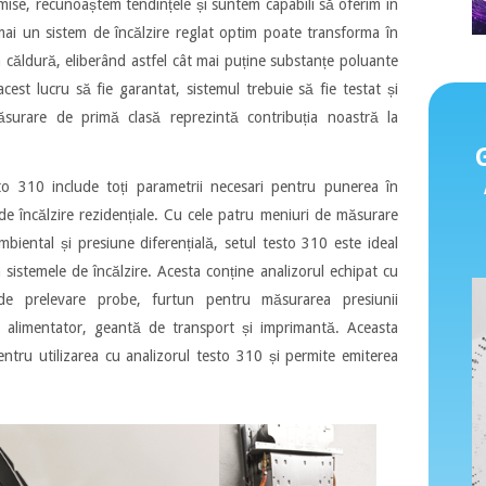
se, recunoaștem tendințele și suntem capabili să oferim în
ai un sistem de încălzire reglat optim poate transforma în
n căldură, eliberând astfel cât mai puține substanțe poluante
cest lucru să fie garantat, sistemul trebuie să fie testat și
ăsurare de primă clasă reprezintă contribuția noastră la
o 310 include toți parametrii necesari pentru punerea în
 de încălzire rezidențiale. Cu cele patru meniuri de măsurare
biental și presiune diferențială, setul testo 310 este ideal
sistemele de încălzire. Acesta conține analizorul echipat cu
 de prelevare probe, furtun pentru măsurarea presiunii
ule, alimentator, geantă de transport și imprimantă. Aceasta
entru utilizarea cu analizorul testo 310 și permite emiterea