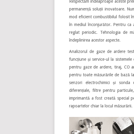
Respectăm îndeaproape aceste premi
permanență soluții inovatoare. Num
mod eficient combustibilul folosit î
în mediul înconjurător. Pentru ca a
reglat periodic. Tehnologia de m
îndeplinirea acestor aspecte.
Analizorul de gaze de ardere test
funcțiune și service-ul la sistemele
pentru gaze de ardere, tiraj, CO am
pentru toate măsurările de bază la 
senzori electrochimici și sonda
diferențiale, filtre pentru partic
imprimantă a fost creată special p
rapoartelor chiar la locul măsurării.