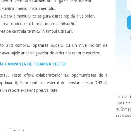
 pentru verificarea alimentării cu gaz a arzătoarelor.
efiniți în meniul instrumentului.
ră clară a meniului ce asigură citirea rapidă a valorilor.
ctarea condensului format în urma măsurării.
ea pe centrala termică în timpul utilizării.
sto 310 combină operarea ușoară cu un nivel ridicat de
 avantajele analizei gazelor de ardere la un preț excelent.
 de CAMPANIA DE TOAMNA TESTO!
017, Testo oferă colaboratorilor săi oportunitatea de a
mprimantă, împreună cu testerul de tensiune testo 745 și
a un raport excelent preț/calitate.
IBC FOCU
Cod Unic 
Nr. Înmat
Sediu soci