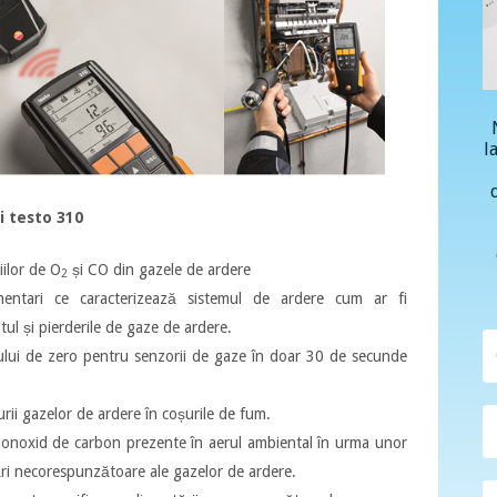
l
ui testo 310
ilor de O
și CO din gazele de ardere
2
imentari ce caracterizează sistemul de ardere cum ar fi
ul și pierderile de gaze de ardere.
ului de zero pentru senzorii de gaze în doar 30 de secunde
rii gazelor de ardere în coșurile de fum.
monoxid de carbon prezente în aerul ambiental în urma unor
ări necorespunzătoare ale gazelor de ardere.