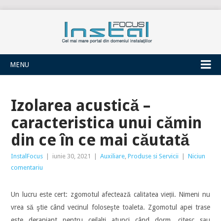
INSTALFOCUS
MENU
Izolarea acustică –
caracteristica unui cămin
din ce în ce mai căutată
InstalFocus
|
iunie 30, 2021
|
Auxiliare
,
Produse si Servicii
|
Niciun
comentariu
Un lucru este cert: zgomotul afectează calitatea vieții. Nimeni nu
vrea să ştie când vecinul foloseşte toaleta. Zgomotul apei trase
este deranjant pentru ceilalţi atunci când dorm, citesc sau