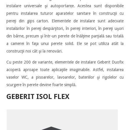
instalare universale şi autoportanțe. Acestea sunt disponibile
pentru instalarea tuturor aparatelor sanitare în construcţii cu
pereţi din gips carton. Elementele de instalare sunt adecvate
instalărilor în pereţi despărţitori, în pereţi interiori, în pereţi uşori
din bârne, precum şi într-un perete de înălţime parţială sau totală
a camerei în faţa unui perete solid. Ele se pot utiliza atât la
construcţii noi cât şi la renovări.
Cu peste 200 de variante, elementele de instalare Geberit Duofix
acoperă aproape toate aplicaţiile imaginabile. Astfel, instalarea
vaselor WC, a pisoarelor, lavoarelor, bateriilor şi rigolelor cu
scurgere în perete devine foarte simplă.
GEBERIT ISOL FLEX