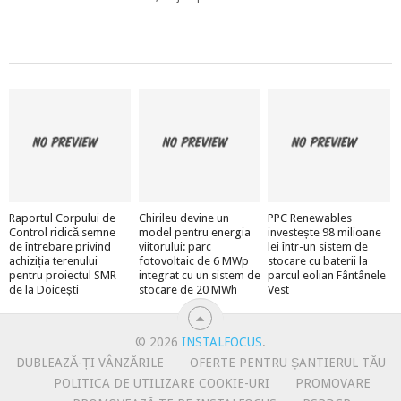
Raportul Corpului de
Chirileu devine un
PPC Renewables
Control ridică semne
model pentru energia
investește 98 milioane
de întrebare privind
viitorului: parc
lei într-un sistem de
achiziția terenului
fotovoltaic de 6 MWp
stocare cu baterii la
pentru proiectul SMR
integrat cu un sistem de
parcul eolian Fântânele
de la Doicești
stocare de 20 MWh
Vest
© 2026
INSTALFOCUS
.
DUBLEAZĂ-ȚI VÂNZĂRILE
OFERTE PENTRU ȘANTIERUL TĂU
POLITICA DE UTILIZARE COOKIE-URI
PROMOVARE