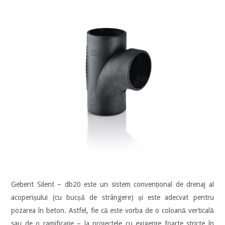
Geberit Silent – db20 este un sistem convențional de drenaj al
acoperișului (cu bucșă de strângere) și este adecvat pentru
pozarea în beton. Astfel, fie că este vorba de o coloană verticală
sau de o ramificaţie – la proiectele cu exigenţe foarte stricte în