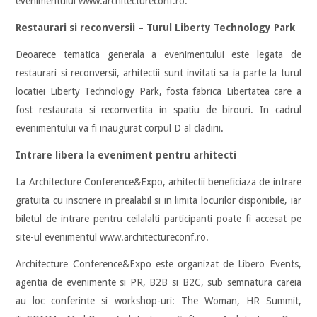
evenimentului www.architectureconf.ro.
Restaurari si reconversii – Turul Liberty Technology Park
Deoarece tematica generala a evenimentului este legata de
restaurari si reconversii, arhitectii sunt invitati sa ia parte la turul
locatiei Liberty Technology Park, fosta fabrica Libertatea care a
fost restaurata si reconvertita in spatiu de birouri. In cadrul
evenimentului va fi inaugurat corpul D al cladirii.
Intrare libera la eveniment pentru arhitecti
La Architecture Conference&Expo, arhitectii beneficiaza de intrare
gratuita cu inscriere in prealabil si in limita locurilor disponibile, iar
biletul de intrare pentru ceilalalti participanti poate fi accesat pe
site-ul evenimentul www.architectureconf.ro.
Architecture Conference&Expo este organizat de Libero Events,
agentia de evenimente si PR, B2B si B2C, sub semnatura careia
au loc conferinte si workshop-uri: The Woman, HR Summit,