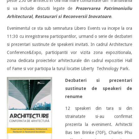
peste 250 de arhitecti in cea mai mare comunitate din Transilvania
si va include discutii legate de
Prezervarea Patrimoniuliu
Arhitectural, Restaurari si Reconversii Inovatoare
.
Evenimentul ce sta sub semnatura Libero Events va incepe la ora
11:30 cu inregistrarea participantilor, urmand o serie de dezbateri
si prezentari sustinute de speakerii invitati. In cadrul Architecture
Conference&Expo, participantii vor vizita zona expozitionala,
zona dedicata proiectelor arhitecturale din cadrul expozitiei Hall
of Fame si vor participa la turul locatiei Liberty Technology Pa
rk.
Dezbateri si prezentari
sustinute de speakeri de
renume
12 speakeri din tara si din
strainatate si-au confirmat
prezenta la eveniment. Arhitectii
Bas ten Brinke (70F), Charles Phu