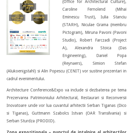
(Office for Architectural Culture),
Caroline Fernolend (Mihai
Eminescu Trust), Iulia Stanciu
(STARH), Niculae Grama (membru
Pictogram), Miruna Pavoni (Pavoni
Studio), Robert Farczadi (Project
A), Alexandra Stoica (Das
Engineering), Daniel Popa
(Reynaers), Simion Stefan
(Alukoenigstahl) si Alin Popescu (CENIT) vor sustine prezentari in
cadrul evenimentului.
Architecture Conference&Expo va include si dezbaterea pe tema
Prezervarea Patrimoniului Arhitectural, Restaurari si Reconversii
Inovatoare unde vor lua cuvantul arhitectii Serban Tiganas (Dico
si Tiganas), Guttmann Szabolcs Istvan (OAR Transilvania) si
Serban Sturdza (PRODID).
Zona expozitionala – punctul de intalnire al arhitectilor