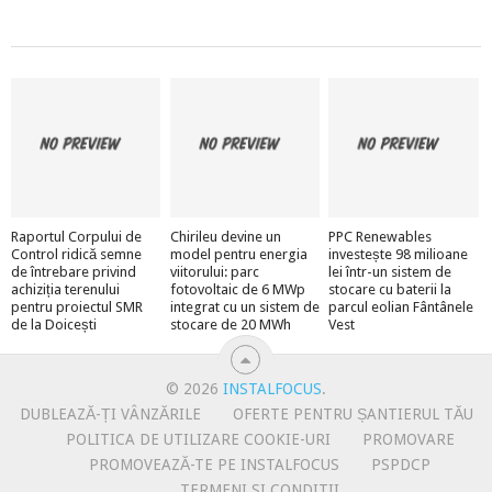
Raportul Corpului de
Chirileu devine un
PPC Renewables
Control ridică semne
model pentru energia
investește 98 milioane
de întrebare privind
viitorului: parc
lei într-un sistem de
achiziția terenului
fotovoltaic de 6 MWp
stocare cu baterii la
pentru proiectul SMR
integrat cu un sistem de
parcul eolian Fântânele
de la Doicești
stocare de 20 MWh
Vest
© 2026
INSTALFOCUS
.
DUBLEAZĂ-ȚI VÂNZĂRILE
OFERTE PENTRU ȘANTIERUL TĂU
POLITICA DE UTILIZARE COOKIE-URI
PROMOVARE
PROMOVEAZĂ-TE PE INSTALFOCUS
PSPDCP
TERMENI SI CONDITII