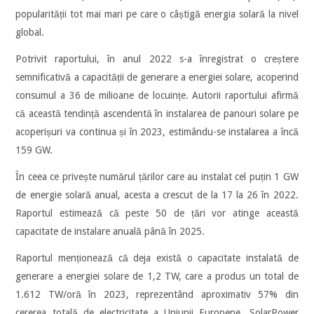
popularității tot mai mari pe care o câștigă energia solară la nivel
global.
Potrivit raportului, în anul 2022 s-a înregistrat o creștere
semnificativă a capacității de generare a energiei solare, acoperind
consumul a 36 de milioane de locuințe. Autorii raportului afirmă
că această tendință ascendentă în instalarea de panouri solare pe
acoperișuri va continua și în 2023, estimându-se instalarea a încă
159 GW.
În ceea ce privește numărul țărilor care au instalat cel puțin 1 GW
de energie solară anual, acesta a crescut de la 17 la 26 în 2022.
Raportul estimează că peste 50 de țări vor atinge această
capacitate de instalare anuală până în 2025.
Raportul menționează că deja există o capacitate instalată de
generare a energiei solare de 1,2 TW, care a produs un total de
1.612 TW/oră în 2023, reprezentând aproximativ 57% din
cererea totală de electricitate a Uniunii Europene. SolarPower