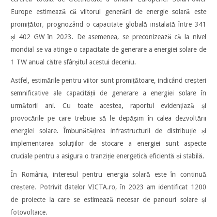
Europe estimează că viitorul generării de energie solară este
promițător, prognozând o capacitate globală instalată între 341
și 402 GW în 2023. De asemenea, se preconizează că la nivel
mondial se va atinge o capacitate de generare a energiei solare de
1 TW anual către sfârșitul acestui deceniu.
Astfel, estimările pentru viitor sunt promițătoare, indicând creșteri
semnificative ale capacității de generare a energiei solare în
următorii ani. Cu toate acestea, raportul evidențiază și
provocările pe care trebuie să le depășim în calea dezvoltării
energiei solare. Îmbunătățirea infrastructurii de distribuție și
implementarea soluțiilor de stocare a energiei sunt aspecte
cruciale pentru a asigura o tranziție energetică eficientă și stabilă.
În România, interesul pentru energia solară este în continuă
creștere. Potrivit datelor VICTA.ro, în 2023 am identificat 1200
de proiecte la care se estimează necesar de panouri solare și
fotovoltaice.