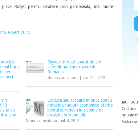
de placa Rolljet pentru incalzire prin pardoseala, mai multe
rmo expert 2015
nductele
Skyworth-noul aparat de aer
ea mai buna
conditionat care cucereste
de aer
Romania
z inert
Niciun comentariu
|
apr. 24, 2019
 din
Caldura sau racoare in orice spatiu
IBC FOCU
1913 –
industrial: solutii economice oferite
Cod Unic 
alzita cu
liderul european in sisteme de
nfra Line
incalzire prin radiatie
Nr. Înmat
Niciun comentariu
|
iul. 4, 2018
Sediu soci