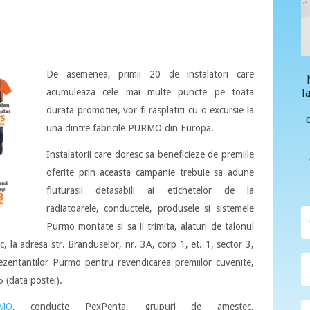
De asemenea, primii 20 d
e instalatori care
l
acumuleaza cele mai multe puncte pe toata
durata promotiei, vor fi rasplatiti cu o excursie la
una dintre fabricile PURMO din Europa.
Instalatorii care doresc sa beneficieze de premiile
oferite prin aceasta campanie trebuie sa adune
fluturasii detasabili ai etichetelor de la
radiatoarele, conductele, produsele si sistemele
Purmo montate si sa ii trimita, alaturi de talonul
c, la adresa str. Branduselor, nr. 3A, corp 1, et. 1, sector 3,
ezentantilor Purmo pentru revendicarea premiilor cuvenite,
 (data postei).
MO
, conducte PexPenta, grupuri de amestec,