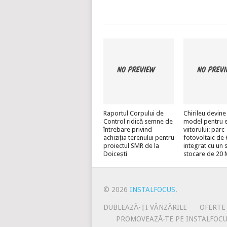
Raportul Corpului de
Chirileu devine
Control ridică semne de
model pentru 
întrebare privind
viitorului: parc
achiziția terenului pentru
fotovoltaic d
proiectul SMR de la
integrat cu un 
Doicești
stocare de 20
© 2026
INSTALFOCUS
.
DUBLEAZĂ-ȚI VÂNZĂRILE
OFERTE
PROMOVEAZĂ-TE PE INSTALFOC