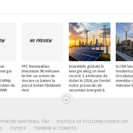
 un
PPC Renewables
Investițiile globale în
ELCEN lan
energia
investește 98 milioane
energie ating un nivel
moderniz
lei într-un sistem de
record: 3,4 trilioane de
Grozăveșt
e 6 MWp
stocare cu baterii la
dolari în 2026, pe fondul
investiție
sistem de
parcul eolian Fântânele
noilor provocări de
milioane l
 MWh
Vest
securitate energetică
 PENTRU ȘANTIERUL TĂU
POLITICA DE UTILIZARE COOKIE-URI
US
PSPDCP
TERMENI SI CONDITII