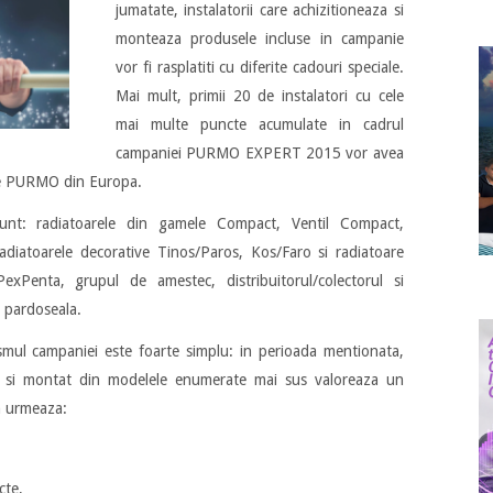
jumatate, instalatorii care achizitioneaza si
monteaza produsele incluse in campanie
vor fi rasplatiti cu diferite cadouri speciale.
Mai mult, primii 20 de instalatori cu cele
mai multe puncte acumulate in cadrul
campaniei PURMO EXPERT 2015 vor avea
ile PURMO din Europa.
unt: radiatoarele din gamele Compact, Ventil Compact,
radiatoarele decorative Tinos/Paros, Kos/Faro si radiatoare
exPenta, grupul de amestec, distribuitorul/colectorul si
n pardoseala.
nismul campaniei este foarte simplu: in perioada mentionata,
t si montat din modelele enumerate mai sus valoreaza un
 urmeaza:
cte,