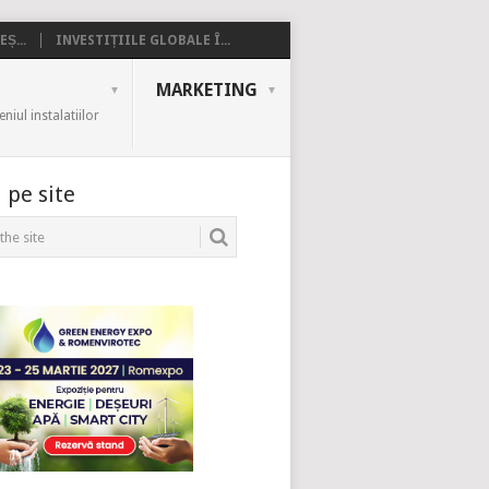
Ș...
INVESTIȚIILE GLOBALE Î...
MARKETING
iul instalatiilor
 pe site