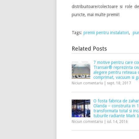
distribuitoare/colectoare si role 
puncte, mai multe premii!
Tags:
premii pentru instalatori
,
pu
Related Posts
7 motive pentru care co
Transair® reprezinta c
alegere pentru reteaua 
comprimat, vacuum si ga
Niciun comentariu
|
sept. 18, 2017
O fosta fabrica de zahar
Olanda – construita in 
transformata total si inc
tuburile radiante Mark I
Niciun comentariu
|
iul. 14, 2016