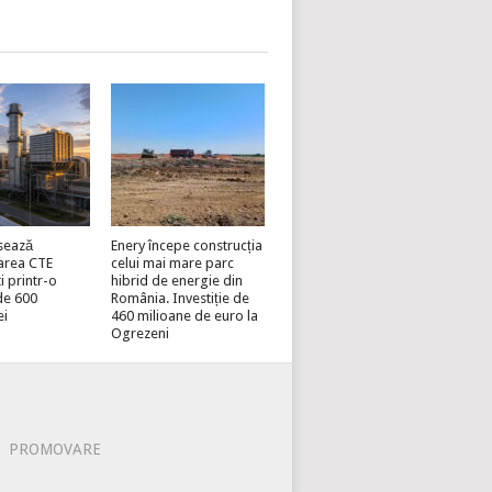
sează
Enery începe construcția
area CTE
celui mai mare parc
i printr-o
hibrid de energie din
 de 600
România. Investiție de
ei
460 milioane de euro la
Ogrezeni
PROMOVARE