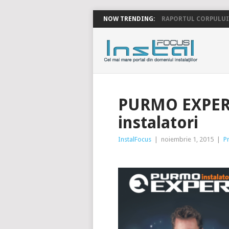
NOW TRENDING:
RAPORTUL CORPULUI 
INSTALFOC
PURMO EXPERT
instalatori
InstalFocus
|
noiembrie 1, 2015
|
Pr