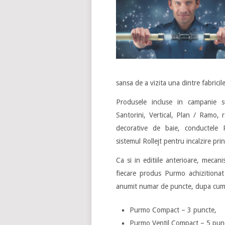
sansa de a vizita una dintre fabric
Produsele incluse in campanie s
Santorini, Vertical, Plan / Ramo, 
decorative de baie, conductele P
sistemul Rollejt pentru incalzire pri
Ca si in editiile anterioare, meca
fiecare produs Purmo achizitiona
anumit numar de puncte, dupa cum
Purmo Compact – 3 puncte,
Purmo Ventil Compact – 5 pun