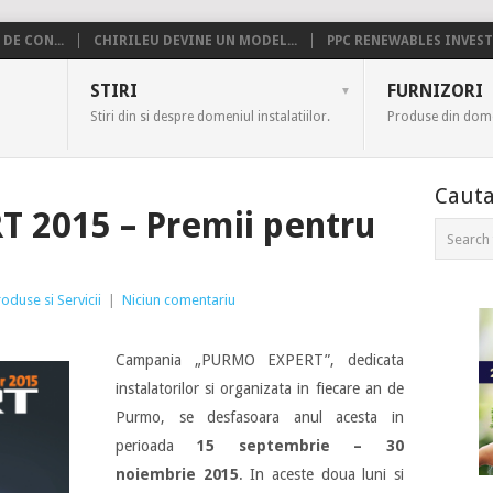
DE CON...
CHIRILEU DEVINE UN MODEL...
PPC RENEWABLES INVESTE
US
STIRI
FURNIZORI
Stiri din si despre domeniul instalatiilor.
Produse din domen
Cauta
 2015 – Premii pentru
oduse si Servicii
|
Niciun comentariu
Campania „PURMO EXPERT”, dedicata
instalatorilor si organizata in fiecare an de
Purmo, se desfasoara anul acesta in
perioada
15 septembrie – 30
noiembrie 2015
. In aceste doua luni si