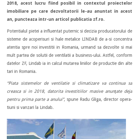
2018, acest lucru fiind posibil in contextul proiectelor
imobiliare pe care dezvoltatorii le-au anuntat in acest
an, puncteaza intr-un articol publicatia zf.ro.
Potentialul pietei a influentat puternic si decizia producatorului de
sisteme de acoperisuri si hale metalice LINDAB de a-si concentra
atentia spre noi investitii in Romania, urmand sa dezvolte si mai
mult partea de solutii de ventilatii a business-ului. Astfel, conform
datelor ZF, Lindab ia in calcul mutarea liniilor de productie din alte
tari in Romania.
“Piata sistemelor de ventilatie si climatizare va continua sa
creasca si in 2018, datorita investitiilor masive anun­ţate deja
pentru prima parte a anului”
, spune Radu Gliga, director opera­
tiuni si vanzari la Lindab.