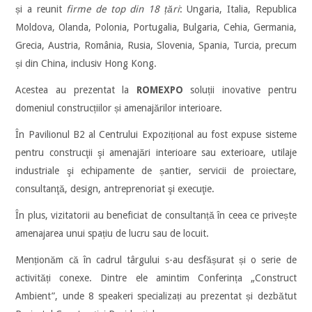
și a reunit
firme de top din 18 țări
: Ungaria, Italia, Republica
Moldova, Olanda, Polonia, Portugalia, Bulgaria, Cehia, Germania,
Grecia, Austria, România, Rusia, Slovenia, Spania, Turcia, precum
și din China, inclusiv Hong Kong.
Acestea au prezentat la
ROMEXPO
soluții inovative pentru
domeniul construcțiilor și amenajărilor interioare.
În Pavilionul B2 al Centrului Expozițional au fost expuse sisteme
pentru construcţii şi amenajări interioare sau exterioare, utilaje
industriale şi echipamente de șantier, servicii de proiectare,
consultanţă, design, antreprenoriat şi execuţie.
În plus, vizitatorii au beneficiat de consultanță în ceea ce privește
amenajarea unui spațiu de lucru sau de locuit.
Menționăm că în cadrul târgului s-au desfășurat și o serie de
activități conexe. Dintre ele amintim Conferința „Construct
Ambient”, unde 8 speakeri specializați au prezentat și dezbătut