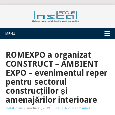
INSTALFOCUS
MENU
ROMEXPO a organizat
CONSTRUCT – AMBIENT
EXPO – evenimentul reper
pentru sectorul
construcțiilor și
amenajărilor interioare
InstalFocus
|
martie 25, 2019
|
Stiri
|
Niciun comentariu