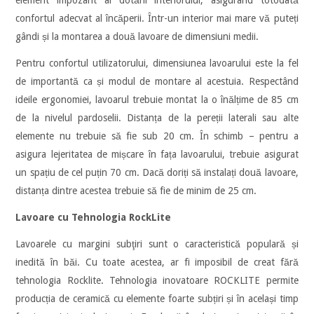
element impozant al dotării interiorului, asigurând totodată
confortul adecvat al încăperii. Într-un interior mai mare vă puteți
gândi și la montarea a două lavoare de dimensiuni medii.
Pentru confortul utilizatorului, dimensiunea lavoarului este la fel
de importantă ca și modul de montare al acestuia. Respectând
ideile ergonomiei, lavoarul trebuie montat la o înălțime de 85 cm
de la nivelul pardoselii. Distanța de la pereții laterali sau alte
elemente nu trebuie să fie sub 20 cm. În schimb – pentru a
asigura lejeritatea de mișcare în fața lavoarului, trebuie asigurat
un spațiu de cel puțin 70 cm. Dacă doriți să instalați două lavoare,
distanța dintre acestea trebuie să fie de minim de 25 cm.
Lavoare cu Tehnologia RockLite
Lavoarele cu margini subţiri sunt o caracteristică populară și
inedită în băi. Cu toate acestea, ar fi imposibil de creat fără
tehnologia Rocklite. Tehnologia inovatoare ROCKLITE permite
producția de ceramică cu elemente foarte subțiri și în același timp