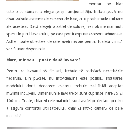
montat pe blat
este o combinație a eleganței și funcționalității. Influențează nu
doar valorile estetice ale camerei de baie, ci și posibilitățile utilitare
ale acesteia. Dacă alegeți o astfel de soluție, veți obține mai mult
spațiu în jurul lavoarului, pe care pot fi expuse accesorii adiționale.
Astfel, toate obiectele de care aveți nevoie pentru toaleta zilnică
vor fi ușor disponibile.
Mare, mic sau… poate două lavoare?
Pentru ca lavoarul să fie util, trebuie să satisfacă necesitățile
fiecaruia. Din păcate, nu întotdeauna este posibilă instalarea
modelului dorit, deoarece lavoarul trebuie mai întâi adaptat
mărimii încăperii. Dimensiunile lavoarelor sunt cuprinse între 35 și
100 cm. Toate, chiar și cele mai mici, sunt astfel proiectate pentru
a asigura confortul utilizatorului, chiar și într-o cameră de baie
mai mică.