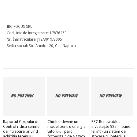
IBC FOCUS SRL
Cod Unic de Înregistrare: 17876260
Nr. Înmatriculare: J12/3019/2005
Sediu social: Str. Arinilor 20, Cluj-Napoca
Raportul Corpului de
Chirileu devine un
PPC Renewables
Control ridică semne
model pentru energia
investește 98 milioane
de întrebare privind
viitorului: parc
lei într-un sistem de
achiziția terenului
fotovoltaic de 6 MWp
stocare cu baterii la