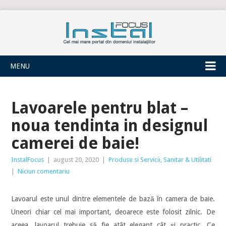
INSTALFOCUS
MENU
Lavoarele pentru blat –
noua tendinta in designul
camerei de baie!
InstalFocus
|
august 20, 2020
|
Produse si Servicii
,
Sanitar & Utilitati
|
Niciun comentariu
Lavoarul este unul dintre elementele de bază în camera de baie.
Uneori chiar cel mai important, deoarece este folosit zilnic. De
aceea, lavoarul trebuie să fie atât elegant cât și practic. Ce