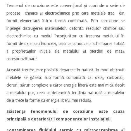
Termenul de coroziune este convențional și cuprinde o serie de
procese chimice și electrochimice prin care metalele trec din
formă elementară într-o formă combinată. Prin coroziune se
înțelege distrugerea materialelor, datorită reacțiilor chimice sau
electrochimice cu mediul înconjurător cu trecerea metalului în
formă de oxizi sau hidroxizi, ceea ce conduce la schimbarea totală
a proprietăților inițiale ale metalului și pierderi de masă
corespunzătoare.
Această trecere este posibilă deoarece în natură, în mod obișnuit
metalele se găsesc sub formă combinată ca: oxizi, carbonați,
cloruri, săruri complexe a căror energie liberă este mai mică decât
a metalului pur, ceea ce determină tendința naturală a metalelor
de a trece la forme cu energie liberă mai redusă.
Existența fenomenului de coroziune este cauza
principală a deteriorării componentelor instalației!
Contaminarea fluidului termic cu microorganisme și