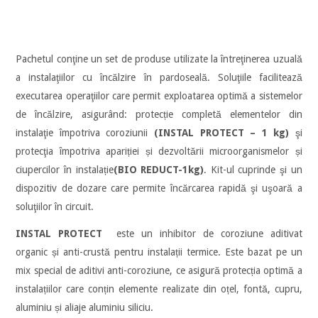
Pachetul conţine un set de produse utilizate la întreţinerea uzuală
a instalaţiilor cu încălzire în pardoseală. Soluţiile facilitează
executarea operaţiilor care permit exploatarea optimă a sistemelor
de încălzire, asigurând: protecție completă elementelor din
instalaţie împotriva coroziunii
(INSTAL PROTECT – 1 kg)
şi
protecţia împotriva apariției și dezvoltării microorganismelor și
ciupercilor în instalație
(BIO REDUCT-1kg)
. Kit-ul cuprinde şi un
dispozitiv de dozare care permite încărcarea rapidă şi uşoară a
soluţiilor în circuit.
INSTAL PROTECT
este un inhibitor de coroziune aditivat
organic și anti-crustă pentru instalații termice. Este bazat pe un
mix special de aditivi anti-coroziune, ce asigură protecția optimă a
instalațiilor care conțin elemente realizate din oțel, fontă, cupru,
aluminiu și aliaje aluminiu siliciu.