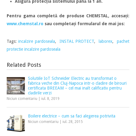
Asigură protecția sistemului până la 1 an.
Pentru gama completă de produse CHEMSTAL, accesați:
www.chemstal.ro
sau completați formularul de mai jos:
Tags:
incalzire pardoseala
,
INSTAL PROTECT
,
laborex
,
pachet
protectie incalzire pardoseala
Related Posts
Solutiile IoT Schneider Electric au transformat o
fabrica veche din Cluj-Napoca intr-o cladire de birouri
certificata BREEAM – cel mai inalt calificativ pentru
cladirile verzi
Niciun comentariu
|
iul. 8, 2019
Boilere electrice – cum sa faci alegerea potrivita
Niciun comentariu
|
iul. 28, 2015