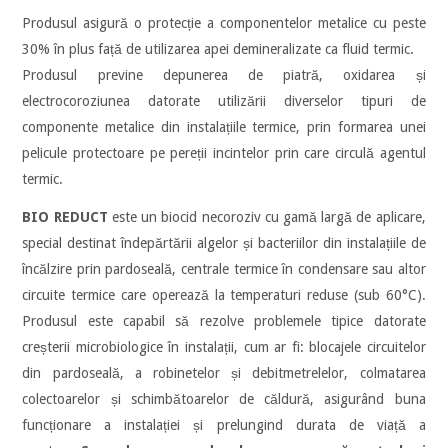
Produsul asigură o protecție a componentelor metalice cu peste
30% în plus față de utilizarea apei demineralizate ca fluid termic.
Produsul previne depunerea de piatră, oxidarea și
electrocoroziunea datorate utilizării diverselor tipuri de
componente metalice din instalațiile termice, prin formarea unei
pelicule protectoare pe pereții incintelor prin care circulă agentul
termic.
BIO REDUCT
este un biocid necoroziv cu gamă largă de aplicare,
special destinat îndepărtării algelor și bacteriilor din instalațiile de
încălzire prin pardoseală, centrale termice în condensare sau altor
circuite termice care operează la temperaturi reduse (sub 60°C).
Produsul este capabil să rezolve problemele tipice datorate
creșterii microbiologice în instalații, cum ar fi: blocajele circuitelor
din pardoseală, a robinetelor și debitmetrelelor, colmatarea
colectoarelor și schimbătoarelor de căldură, asigurând buna
funcționare a instalației și prelungind durata de viață a