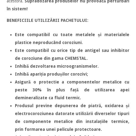
acestora.
Supradozarea produselor nu provoacă perturbari
în sistem!
BENEFICIILE UTILIZĂRII PACHETULUI:
Este compatibil cu toate metalele și materialele
plastice neproducând coroziuni.
Este compatibil cu orice tip de antigel sau inhibitor
de coroziune din gama CHEMSTAL.
Inhibă dezvoltarea microogranismelor.
Inhib
ă
apari
ț
ia produ
ș
ilor corozivi
;
Asigură o protectie a componentelor metalice cu
peste 30% în plus față de utilizarea apei
demineralizate ca fluid termic.
Produsul previne depunerea de piatră, oxidarea și
electrocoroziunea datorate utilizării diverselor tipuri
de componente metalice din instalațiile termice,
prin formarea unei pelicule protectoare.