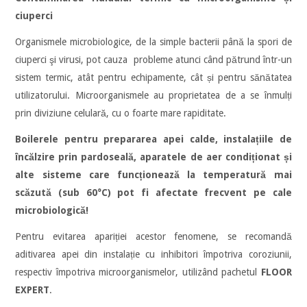
ciuperci
Organismele microbiologice, de la simple bacterii până la spori de
ciuperci şi virusi, pot cauza probleme atunci când pătrund într-un
sistem termic, atât pentru echipamente, cât și pentru sănătatea
utilizatorului. Microorganismele au proprietatea de a se înmulți
prin diviziune celulară, cu o foarte mare rapiditate.
Boilerele pentru prepararea apei calde, instalațiile de
încălzire prin
pardoseală, aparatele de aer condiționat și
alte sisteme care funcționează la temperatură mai
scăzută (sub 60°C) pot fi afectate frecvent pe cale
microbiologică!
Pentru evitarea apariției acestor fenomene, se recomandă
aditivarea apei din instalație cu inhibitori împotriva coroziunii,
respectiv împotriva microorganismelor, utilizând pachetul
FLOOR
EXPERT
.