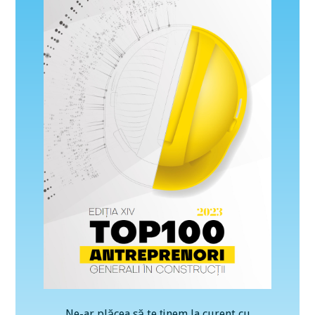
Ne-ar plăcea să te ținem la curent cu