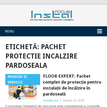
INSTALFOCUS
MENU
ETICHETĂ:
PACHET
PROTECTIE INCALZIRE
PARDOSEALA
FLOOR EXPERT: Pachet
PRODUSE SI
complet de protecție pentru
SERVICII
instalații de încălzire în
pardoseală
InstalFocus
|
martie 23, 2018
Coroziunea Termenul de coroziune este convențional și cuprinde