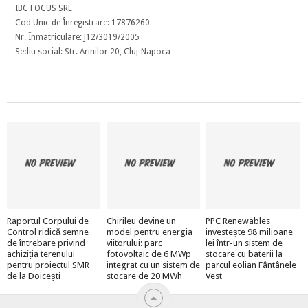
IBC FOCUS SRL
Cod Unic de Înregistrare: 17876260
Nr. Înmatriculare: J12/3019/2005
Sediu social: Str. Arinilor 20, Cluj-Napoca
Raportul Corpului de
Chirileu devine un
PPC Renewables
Control ridică semne
model pentru energia
investește 98 milioane
de întrebare privind
viitorului: parc
lei într-un sistem de
achiziția terenului
fotovoltaic de 6 MWp
stocare cu baterii la
pentru proiectul SMR
integrat cu un sistem de
parcul eolian Fântânele
de la Doicești
stocare de 20 MWh
Vest