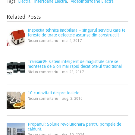
Tags:
Electra
,
interfoane Electra
,
Videointerfoane Electra
Related Posts
Inspectia tehnica imobiliara – singurul serviciu care te
fereste de toate defectele ascunse din constructii!
Niciun comentariu
|
mai 4, 2017
Transair®- sistem inteligent de magistrale care se
monteaza de 6 ori mai rapid decat otelul traditional
Niciun comentariu
|
mai 23, 2017
10 curiozitati despre toalete
Niciun comentariu
|
aug. 3, 2016
Propanul: Soluție revoluționară pentru pompele de
căldură
Niciun comentariu
|
dec. 10, 2024