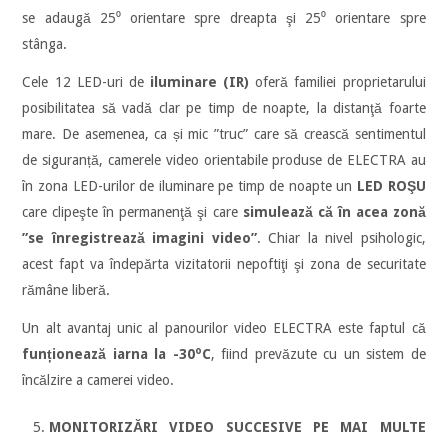
se adaugă 25⁰ orientare spre dreapta şi 25⁰ orientare spre
stânga.
Cele 12 LED-uri de
iluminare (IR)
oferă familiei proprietarului
posibilitatea să vadă clar pe timp de noapte, la distanţă foarte
mare. De asemenea, ca și mic ”truc” care să crească sentimentul
de siguranță, camerele video orientabile produse de ELECTRA au
în zona LED-urilor de iluminare pe timp de noapte un
LED ROŞU
care clipeşte în permanenţă şi care
simulează că în acea zonă
”se înregistrează imagini video”
. Chiar la nivel psihologic,
acest fapt va îndepărta vizitatorii nepoftiţi şi zona de securitate
rămâne liberă.
Un alt avantaj unic al panourilor video ELECTRA este faptul că
o
funționează iarna la -30
C
, fiind prevăzute cu un sistem de
încălzire a camerei video.
MONITORIZĂRI VIDEO SUCCESIVE PE MAI MULTE