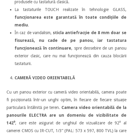
produsele cu tastatură clasică.
La tastaturile TOUCH realizate în tehnologie GLASS,
funcţionarea este garantată în toate condiţiile de
mediu
.
În caz de vandalism,
sticla antiefracţie de 8 mm doar se
fisurează, nu cade de pe panou, iar tastatura
funcţionează în continuare
, spre deosebire de un panou
exterior clasic, care nu mai funcţionează din cauza blocării
tastaturii.
CAMERĂ VIDEO ORIENTABILĂ
Cu un panou exterior cu cameră video orientabilă, camera poate
fi poziționată într-un unghi optim, în fiecare de fiecare situație
particulară întâlnită pe teren.
Camera video orientabilă de la
panourile ELECTRA are un domeniu de vizibilitate de
142⁰
, care este asigurat de unghiul de vizualizare de 92⁰ al
camerei CMOS cu IR-CUT, 1/3” (PAL: 573 x 597, 800 TVL) la care