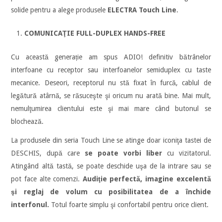
solide pentru a alege produsele
ELECTRA Touch Line
.
COMUNICAŢIE FULL-DUPLEX HANDS-FREE
Cu această generație am spus ADIO! definitiv bătrânelor
interfoane cu receptor sau interfoanelor semiduplex cu taste
mecanice. Deseori, receptorul nu stă fixat în furcă, cablul de
legătură atârnă, se răsuceşte şi oricum nu arată bine. Mai mult,
nemulţumirea clientului este şi mai mare când butonul se
blochează.
La produsele din seria Touch Line se atinge doar iconiţa tastei de
DESCHIS, după care
se poate vorbi liber
cu vizitatorul.
Atingând altă tastă, se poate deschide uşa de la intrare sau se
pot face alte comenzi.
Audiţie perfectă, imagine excelentă
şi reglaj de volum cu posibilitatea de a închide
interfonul.
Totul foarte simplu şi confortabil pentru orice client.