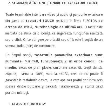
SIGURANŢĂ ÎN FUNCŢIONARE CU TASTATURI TOUCH
Toate terminalele interioare video și audio şi panourile exterioare
din gama au
tastaturi TOUCH
realizate în firma ELECTRA
pe
ecrane de sticlă, cu tehnologie de ultimă oră
. O tastă este
marcată pe sticlă cu o iconiţă ce sugerează funcţiunea realizată
sau o cifră. Orice atingere pe o tastă sau cifră este însoţită de un
semnal audio (BIP) de confirmare.
Pe timpul nopţii,
tastaturile panourilor exterioare sunt
iluminate
. Mai mult,
funcţionează și în orice condiţii de
mediu
: exces de praf, ploaie, umiditate excesivă, ceaţă densă,
zăpadă, iarna la -30⁰C, vara la +60⁰C, ceea ce nu poate fi
garantat la tastaturile clasice, la care apa sau praful pot intra prin
spaţiile dintre butoane şi carcasă. Funcţionează şi atunci când
purtăm mănuşi.
GLASS TECHNOLOGY