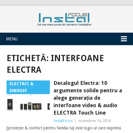
INSTALFOCUS
MENU
ETICHETĂ:
INTERFOANE
ELECTRA
Decalogul Electra: 10
ELECTRIC &
argumente solide pentru a
ENERGIE
alege generația de
interfoane video & audio
ELECTRA Touch Line
InstalFocus
|
noiembrie 14, 2016
[protecție & confort pentru familia ta] este logo-ul care exprimă