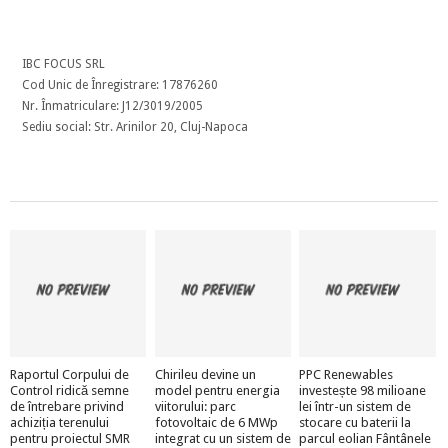
IBC FOCUS SRL
Cod Unic de Înregistrare: 17876260
Nr. Înmatriculare: J12/3019/2005
Sediu social: Str. Arinilor 20, Cluj-Napoca
Raportul Corpului de
Chirileu devine un
PPC Renewables
Control ridică semne
model pentru energia
investește 98 milioane
de întrebare privind
viitorului: parc
lei într-un sistem de
achiziția terenului
fotovoltaic de 6 MWp
stocare cu baterii la
pentru proiectul SMR
integrat cu un sistem de
parcul eolian Fântânele