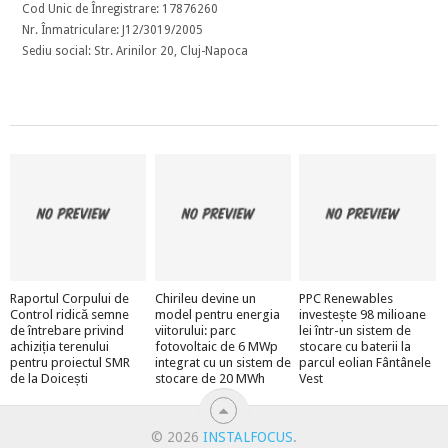
Cod Unic de Înregistrare: 17876260
Nr. Înmatriculare: J12/3019/2005
Sediu social: Str. Arinilor 20, Cluj-Napoca
Raportul Corpului de
Chirileu devine un
PPC Renewables
Control ridică semne
model pentru energia
investește 98 milioane
de întrebare privind
viitorului: parc
lei într-un sistem de
achiziția terenului
fotovoltaic de 6 MWp
stocare cu baterii la
pentru proiectul SMR
integrat cu un sistem de
parcul eolian Fântânele
de la Doicești
stocare de 20 MWh
Vest
© 2026
INSTALFOCUS
.