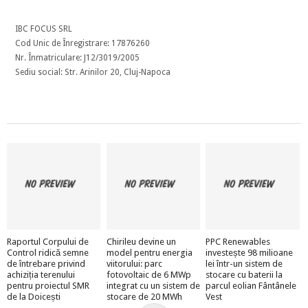
IBC FOCUS SRL
Cod Unic de Înregistrare: 17876260
Nr. Înmatriculare: J12/3019/2005
Sediu social: Str. Arinilor 20, Cluj-Napoca
Raportul Corpului de
Chirileu devine un
PPC Renewables
Control ridică semne
model pentru energia
investește 98 milioane
de întrebare privind
viitorului: parc
lei într-un sistem de
achiziția terenului
fotovoltaic de 6 MWp
stocare cu baterii la
pentru proiectul SMR
integrat cu un sistem de
parcul eolian Fântânele
de la Doicești
stocare de 20 MWh
Vest