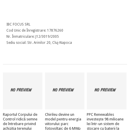
IBC FOCUS SRL
Cod Unic de Înregistrare: 17876260
Nr. Înmatriculare: J12/3019/2005
Sediu social: Str. Arinilor 20, Cluj-Napoca
Raportul Corpului de
Chirileu devine un
PPC Renewables
Control ridică semne
model pentru energia
investește 98 milioane
de întrebare privind
viitorului: parc
lei într-un sistem de
achiziția terenului
fotovoltaic de 6 MWp
stocare cu baterii la