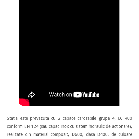
Statia este prevazuta cu 2 capace carosabile grupa 4, D. 400
conform EN 124 (sau capac inox cu sistem hidraulic de actionare),
realizate din material compozit, D600, clasa D400, de culoare