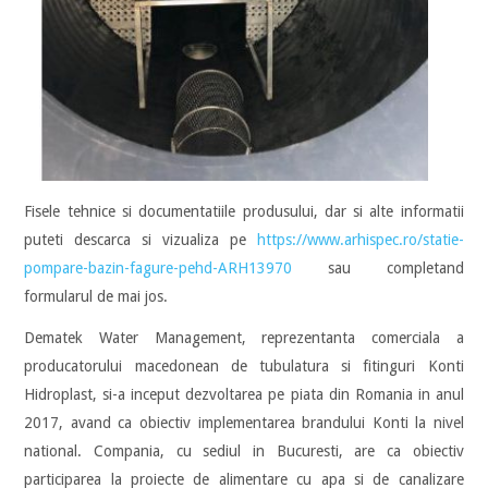
Fisele tehnice si documentatiile produsului, dar si alte informatii
puteti descarca si vizualiza pe
https://www.arhispec.ro/statie-
pompare-bazin-fagure-pehd-ARH13970
sau completand
formularul de mai jos.
Dematek Water Management, reprezentanta comerciala a
producatorului macedonean de tubulatura si fitinguri Konti
Hidroplast, si-a inceput dezvoltarea pe piata din Romania in anul
2017, avand ca obiectiv implementarea brandului Konti la nivel
national. Compania, cu sediul in Bucuresti, are ca obiectiv
participarea la proiecte de alimentare cu apa si de canalizare