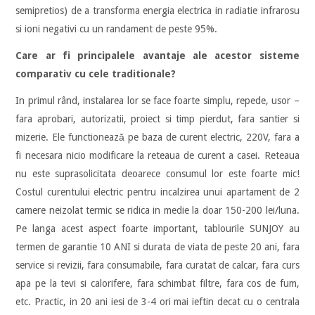
semipretios) de a transforma energia electrica in radiatie infrarosu
si ioni negativi cu un randament de peste 95%.
Care ar fi principalele avantaje ale acestor sisteme
comparativ cu cele traditionale?
In primul rând, instalarea lor se face foarte simplu, repede, usor –
fara aprobari, autorizatii, proiect si timp pierdut, fara santier si
mizerie. Ele functionează pe baza de curent electric, 220V, fara a
fi necesara nicio modificare la reteaua de curent a casei. Reteaua
nu este suprasolicitata deoarece consumul lor este foarte mic!
Costul curentului electric pentru incalzirea unui apartament de 2
camere neizolat termic se ridica in medie la doar 150-200 lei/luna.
Pe langa acest aspect foarte important, tablourile SUNJOY au
termen de garantie 10 ANI si durata de viata de peste 20 ani, fara
service si revizii, fara consumabile, fara curatat de calcar, fara curs
apa pe la tevi si calorifere, fara schimbat filtre, fara cos de fum,
etc. Practic, in 20 ani iesi de 3-4 ori mai ieftin decat cu o centrala