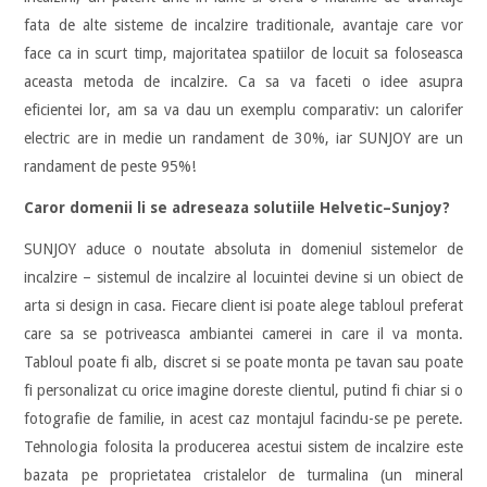
fata de alte sisteme de incalzire traditionale, avantaje care vor
face ca in scurt timp, majoritatea spatiilor de locuit sa foloseasca
aceasta metoda de incalzire. Ca sa va faceti o idee asupra
eficientei lor, am sa va dau un exemplu comparativ: un calorifer
electric are in medie un randament de 30%, iar SUNJOY are un
randament de peste 95%!
Caror domenii li se adreseaza solutiile Helvetic–Sunjoy?
SUNJOY aduce o noutate absoluta in domeniul sistemelor de
incalzire – sistemul de incalzire al locuintei devine si un obiect de
arta si design in casa. Fiecare client isi poate alege tabloul preferat
care sa se potriveasca ambiantei camerei in care il va monta.
Tabloul poate fi alb, discret si se poate monta pe tavan sau poate
fi personalizat cu orice imagine doreste clientul, putind fi chiar si o
fotografie de familie, in acest caz montajul facindu-se pe perete.
Tehnologia folosita la producerea acestui sistem de incalzire este
bazata pe proprietatea cristalelor de turmalina (un mineral