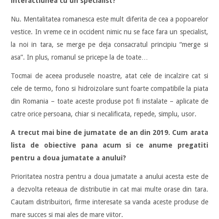
interactiunea cu un specialist?
Nu. Mentalitatea romanesca este mult diferita de cea a popoarelor
vestice. In vreme ce in occident nimic nu se face fara un specialist,
la noi in tara, se merge pe deja consacratul principiu “merge si
asa”. In plus, romanul se pricepe la de toate…
Tocmai de aceea produsele noastre, atat cele de incalzire cat si
cele de termo, fono si hidroizolare sunt foarte compatibile la piata
din Romania – toate aceste produse pot fi instalate – aplicate de
catre orice persoana, chiar si necalificata, repede, simplu, usor.
A trecut mai bine de jumatate de an din 2019. Cum arata
lista de obiective pana acum si ce anume pregatiti
pentru a doua jumatate a anului?
Prioritatea nostra pentru a doua jumatate a anului acesta este de
a dezvolta reteaua de distributie in cat mai multe orase din tara.
Cautam distribuitori, firme interesate sa vanda aceste produse de
mare succes si mai ales de mare viitor.