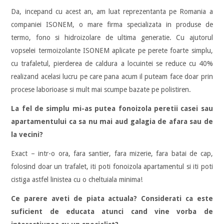
Da, incepand cu acest an, am luat reprezentanta pe Romania a
companiei ISONEM, o mare firma specializata in produse de
termo, fono si hidroizolare de ultima generatie. Cu ajutorul
vopselei termoizolante ISONEM aplicate pe perete foarte simplu,
cu trafaletul, pierderea de caldura a locuintei se reduce cu 40%
realizand acelasi lucru pe care pana acum il puteam face doar prin
procese laborioase si mult mai scumpe bazate pe polistiren.
La fel de simplu mi-as putea fonoizola peretii casei sau
apartamentului ca sa nu mai aud galagia de afara sau de
la vecini?
Exact – intr-o ora, fara santier, fara mizerie, fara batai de cap,
folosind doar un trafalet, iti poti fonoizola apartamentul si iti poti
cistiga astfel linistea cu o cheltuiala minima!
Ce parere aveti de piata actuala? Considerati ca este
suficient de educata atunci cand vine vorba de