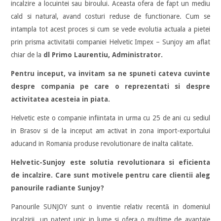
incalzire a locuintei sau biroului. Aceasta ofera de fapt un mediu
cald si natural, avand costuri reduse de functionare. Cum se
intampla tot acest proces si cum se vede evolutia actuala a pietei
prin prisma activitatii companiei Helvetic Impex – Sunjoy am aflat
chiar de la
dl Primo Laurentiu, Administrator.
Pentru inceput, va invitam sa ne spuneti cateva cuvinte
despre compania pe care o reprezentati si despre
activitatea acesteia in piata.
Helvetic este o companie infiintata in urma cu 25 de ani cu sediul
in Brasov si de la inceput am activat in zona import-exportului
aducand in Romania produse revolutionare de inalta calitate.
Helvetic-Sunjoy este solutia revolutionara si eficienta
de incalzire. Care sunt motivele pentru care clientii aleg
panourile radiante Sunjoy?
Panourile SUNJOY sunt o inventie relativ recentă in domeniul
incalzirii, un patent unic in lume si ofera o multime de avantaje