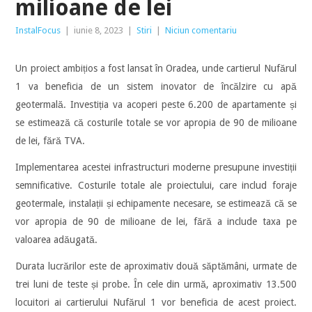
milioane de lei
InstalFocus
|
iunie 8, 2023
|
Stiri
|
Niciun comentariu
Un proiect ambițios a fost lansat în Oradea, unde cartierul Nufărul
1 va beneficia de un sistem inovator de încălzire cu apă
geotermală. Investiția va acoperi peste 6.200 de apartamente și
se estimează că costurile totale se vor apropia de 90 de milioane
de lei, fără TVA.
Implementarea acestei infrastructuri moderne presupune investiții
semnificative. Costurile totale ale proiectului, care includ foraje
geotermale, instalații și echipamente necesare, se estimează că se
vor apropia de 90 de milioane de lei, fără a include taxa pe
valoarea adăugată.
Durata lucrărilor este de aproximativ două săptămâni, urmate de
trei luni de teste și probe. În cele din urmă, aproximativ 13.500
locuitori ai cartierului Nufărul 1 vor beneficia de acest proiect.