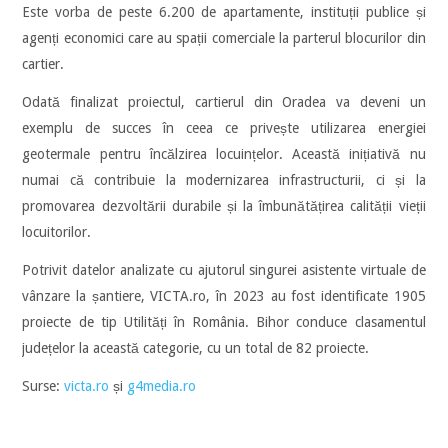
Este vorba de peste 6.200 de apartamente, instituții publice și
agenți economici care au spații comerciale la parterul blocurilor din
cartier.
Odată finalizat proiectul, cartierul din Oradea va deveni un
exemplu de succes în ceea ce privește utilizarea energiei
geotermale pentru încălzirea locuințelor. Această inițiativă nu
numai că contribuie la modernizarea infrastructurii, ci și la
promovarea dezvoltării durabile și la îmbunătățirea calității vieții
locuitorilor.
Potrivit datelor analizate cu ajutorul singurei asistente virtuale de
vânzare la șantiere, VICTA.ro, în 2023 au fost identificate 1905
proiecte de tip Utilități în România. Bihor conduce clasamentul
județelor la această categorie, cu un total de 82 proiecte.
Surse:
victa.ro
și
g4media.ro