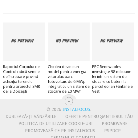
Raportul Corpului de
Chirileu devine un
PPC Renewables
Control ridică semne
model pentru energia
investește 98 milioane
de întrebare privind
viitorului: parc
lei într-un sistem de
achiziția terenului
fotovoltaic de 6 MWp
stocare cu baterii la
pentru proiectul SMR
integrat cu un sistem de
parcul eolian Fântânele
de la Doicești
stocare de 20 MWh
Vest
© 2026
INSTALFOCUS
.
DUBLEAZĂ-ȚI VÂNZĂRILE
OFERTE PENTRU ȘANTIERUL TĂU
POLITICA DE UTILIZARE COOKIE-URI
PROMOVARE
PROMOVEAZĂ-TE PE INSTALFOCUS
PSPDCP
TERMENI SI CONDITII