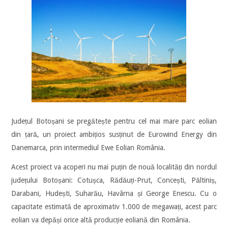
Județul Botoșani se pregătește pentru cel mai mare parc eolian
din țară, un proiect ambițios susținut de Eurowind Energy din
Danemarca, prin intermediul Ewe Eolian România.
Acest proiect va acoperi nu mai puțin de nouă localități din nordul
județului Botoșani: Cotușca, Rădăuți-Prut, Concești, Păltiniș,
Darabani, Hudești, Suharău, Havârna și George Enescu. Cu o
capacitate estimată de aproximativ 1.000 de megawați, acest parc
eolian va depăși orice altă producție eoliană din România.