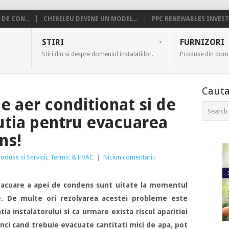
DE CON...
CHIRILEU DEVINE UN MODEL...
PPC RENEWABLES INVESTE
US
STIRI
FURNIZORI
Stiri din si despre domeniul instalatiilor.
Produse din domen
Cauta
e aer conditionat si de
lutia pentru evacuarea
ns!
oduse si Servicii
,
Termic & HVAC
|
Niciun comentariu
evacuare a apei de condens sunt uitate la momentul
e. De multe ori rezolvarea acestei probleme este
tia instalatorului si ca urmare exista riscul aparitiei
unci cand trebuie evacuate cantitati mici de apa, pot