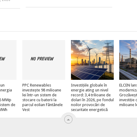
 un
PPC Renewables
Investițiile globale în
ELCEN lan
energia
investește 98 milioane
energie ating un nivel
moderniz
lei într-un sistem de
record: 3,4 trilioane de
Grozăveșt
e 6 MWp
stocare cu baterii la
dolari în 2026, pe fondul
investiție
sistem de
parcul eolian Fântânele
noilor provocări de
milioane l
 MWh
Vest
securitate energetică