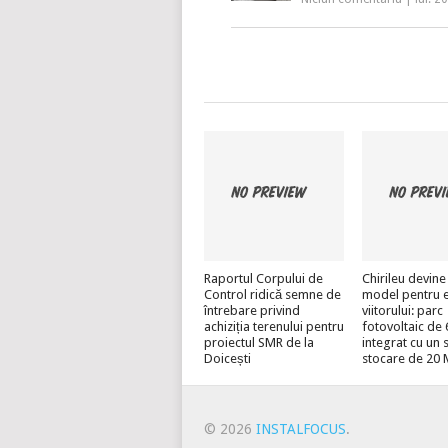
Raportul Corpului de
Chirileu devine
Control ridică semne de
model pentru 
întrebare privind
viitorului: parc
achiziția terenului pentru
fotovoltaic d
proiectul SMR de la
integrat cu un 
Doicești
stocare de 20
© 2026
INSTALFOCUS
.