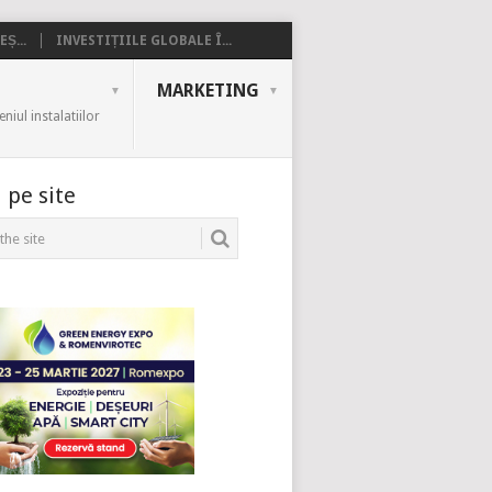
Ș...
INVESTIȚIILE GLOBALE Î...
MARKETING
iul instalatiilor
 pe site