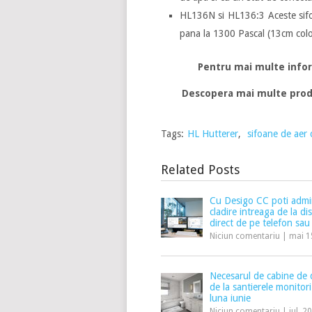
HL136N si HL136:3 Aceste sifoa
pana la 1300 Pascal (13cm colo
Pentru mai multe infor
Descopera mai multe prod
Tags:
HL Hutterer
,
sifoane de aer 
Related Posts
Cu Desigo CC poti admi
cladire intreaga de la di
direct de pe telefon sau
Niciun comentariu
|
mai 1
Necesarul de cabine de d
de la santierele monitori
luna iunie
Niciun comentariu
|
iul. 2