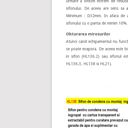
urmare a vitezei extrem de reduse
sifonului. De aceea are sens sa a
Minimum : D32mm. In afara de ace
sifonului cu o panta de minim 10%.
Obturarea mirosurilor
Atunci cand echipamentul nu funct
se poate evapora. De aceea este bi
in sifon (HL136.2) sau sifonul e
HL136.3, HL138 si HL21).