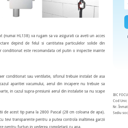
at (numai HL138) va rugam sa va asigurati ca aveti un acces
ectare depind de felul si cantitatea particulelor solide din
er conditionat este recomandata cel putin o inspectie inainte
aer conditionat sau ventilatie, sifonul trebuie instalat de asa
azul aparitiei vacumului, aerul din incapere nu trebuie sa
parte, in cazul supra-presiunii aerul din instalatie sa nu scape
IBC FOCU
Cod Unic 
Nr. Înmat
tii de acest tip pana la 2800 Pascal (28 cm coloana de apa).
Sediu soci
 cu tevi transparente pentru a putea controla inaltimea garzii
re pentru furtun in vederea completarii cu apa.