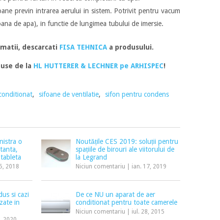
ne previn intrarea aerului in sistem. Potrivit pentru vacum
ana de apa), in functie de lungimea tubului de imersie.
matii, descarcati
FISA TEHNICA
a produsului.
use de la
HL HUTTERER & LECHNER pe ARHISPEC
!
conditionat
,
sifoane de ventilatie
,
sifon pentru condens
nistra o
Noutățile CES 2019: soluții pentru
stanta,
spațiile de birouri ale viitorului de
 tableta
la Legrand
5, 2018
Niciun comentariu
|
ian. 17, 2019
us si cazi
De ce NU un aparat de aer
zate in
conditionat pentru toate camerele
Niciun comentariu
|
iul. 28, 2015
0, 2020