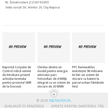
Nr. Înmatriculare: J12/3019/2005
Sediu social: Str. Arinilor 20, Cluj-Napoca
Raportul Corpului de
Chirileu devine un
PPC Renewables
Control ridică semne
model pentru energia
investește 98 milioane
de întrebare privind
viitorului: parc
lei într-un sistem de
achiziția terenului
fotovoltaic de 6 MWp
stocare cu baterii la
pentru proiectul SMR
integrat cu un sistem de
parcul eolian Fântânele
de la Doicești
stocare de 20 MWh
Vest
© 2026
INSTALFOCUS
.
DUBLEAZĂ-ȚI VÂNZĂRILE
OFERTE PENTRU ȘANTIERUL TĂU