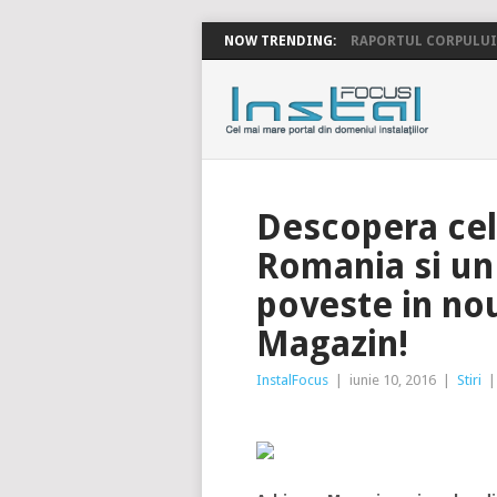
NOW TRENDING:
RAPORTUL CORPULUI 
INSTALFOC
Descopera cele
Romania si un 
poveste in no
Magazin!
InstalFocus
|
iunie 10, 2016
|
Stiri