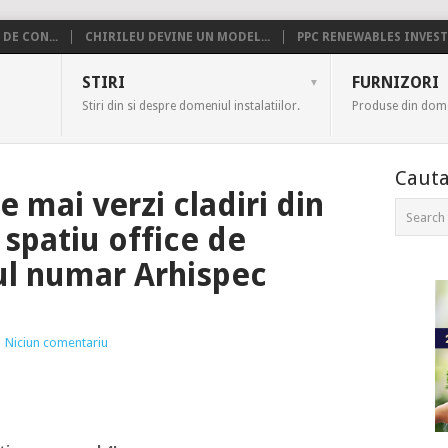
DE CON...
CHIRILEU DEVINE UN MODEL...
PPC RENEWABLES INVESTE
US
STIRI
FURNIZORI
Stiri din si despre domeniul instalatiilor.
Produse din domen
Cauta
 mai verzi cladiri din
spatiu office de
ul numar Arhispec
|
Niciun comentariu