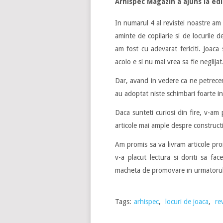
Arhispec Magazin a ajuns la edi
In numarul 4 al revistei noastre am 
aminte de copilarie si de locurile 
am fost cu adevarat fericiti. Joaca 
acolo e si nu mai vrea sa fie neglij
Dar, avand in vedere ca ne petrecem 
au adoptat niste schimbari foarte in
Daca sunteti curiosi din fire, v-am 
articole mai ample despre constructii
Am promis sa va livram articole proi
v-a placut lectura si doriti sa fac
macheta de promovare in urmatoru
Tags:
arhispec
,
locuri de joaca
,
re