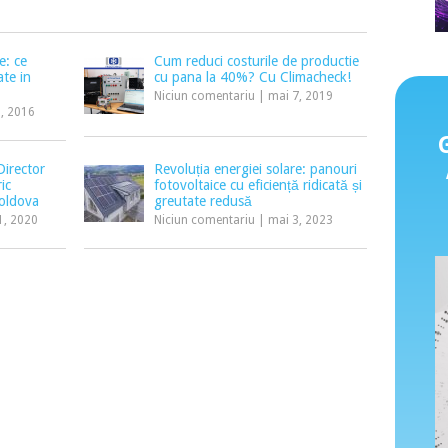
e: ce
Cum reduci costurile de productie
ate in
cu pana la 40%? Cu Climacheck!
Niciun comentariu
|
mai 7, 2019
2, 2016
Director
Revoluția energiei solare: panouri
ic
fotovoltaice cu eficiență ridicată și
oldova
greutate redusă
1, 2020
Niciun comentariu
|
mai 3, 2023