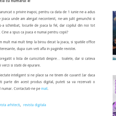
tia cu numarul 4!
aruncat o privire inapoi, pentru ca data de 1 iunie ne-a adus
de joaca unde am alergat necontenit, ne-am julit genunchii si
s-a schimbat, locurile de joaca la fel, dar copilul din noi tot
at. Cine a spus ca joaca e numai pentru copii?
mult mai mult timp la birou decat la joaca, si spatiile office
teresante, dupa cum veti afla in paginile revistei.
pregatit o lista de curiozitati despre… toalete, dar si cateva
 verzi si statii de epurare.
ectate inteligent si ne place sa ne tinem de cuvant! Iar daca
eti parte din acest produs digital, puteti sa va rezervati o
l numar. Contactati-ne pe
mail
.
vista arhitecti
,
revista digitala