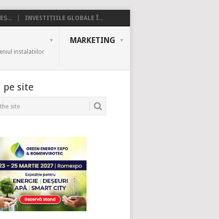
Ș...
INVESTIȚIILE GLOBALE Î...
MARKETING
iul instalatiilor
 pe site