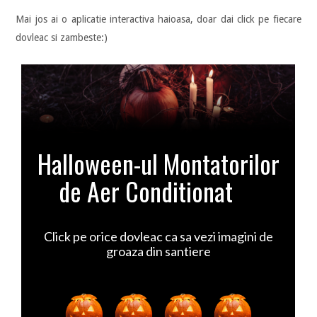
Mai jos ai o aplicatie interactiva haioasa, doar dai click pe fiecare
dovleac si zambeste:)