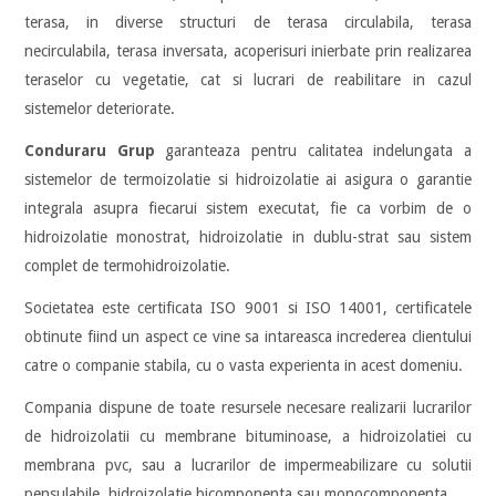
terasa, in diverse structuri de terasa circulabila, terasa
necirculabila, terasa inversata, acoperisuri inierbate prin realizarea
teraselor cu vegetatie, cat si lucrari de reabilitare in cazul
sistemelor deteriorate.
Conduraru Grup
garanteaza pentru calitatea indelungata a
sistemelor de termoizolatie si hidroizolatie ai asigura o garantie
integrala asupra fiecarui sistem executat, fie ca vorbim de o
hidroizolatie monostrat, hidroizolatie in dublu-strat sau sistem
complet de termohidroizolatie.
Societatea este certificata ISO 9001 si ISO 14001, certificatele
obtinute fiind un aspect ce vine sa intareasca increderea clientului
catre o companie stabila, cu o vasta experienta in acest domeniu.
Compania dispune de toate resursele necesare realizarii lucrarilor
de hidroizolatii cu membrane bituminoase, a hidroizolatiei cu
membrana pvc, sau a lucrarilor de impermeabilizare cu solutii
pensulabile, hidroizolatie bicomponenta sau monocomponenta.