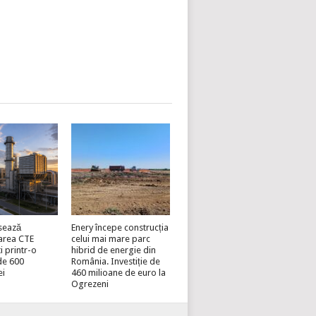
sează
Enery începe construcția
area CTE
celui mai mare parc
i printr-o
hibrid de energie din
 de 600
România. Investiție de
ei
460 milioane de euro la
Ogrezeni