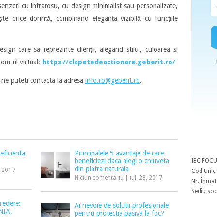
senzori cu infrarosu, cu design minimalist sau personalizate,
ște orice dorință, combinând eleganța vizibilă cu funcțiile
ign care sa reprezinte clienții, alegând stilul, culoarea si
oom-ul virtual:
https://clapetedeactionare.geberit.ro/
, ne puteti contacta la adresa
info.ro@geberit.ro
.
eficienta
Principalele 5 avantaje de care
beneficiezi daca alegi o chiuveta
IBC FOCU
din piatra naturala
, 2017
Cod Unic 
Niciun comentariu
|
iul. 28, 2017
Nr. Înmat
Sediu soci
credere:
Ai nevoie de solutii profesionale
IA.
pentru protectia pasiva la foc?