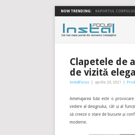
NOW TRENDING:
RAPORTUL CORPULUI 
INSTALFOC
Clapetele de a
de vizită elega
InstalFocus
|
aprilie 20, 2021
|
Prod
Amenajarea băii este o provocare
vedere al designului, cât și al funcț
să creeze o stare de bucurie și conf
moderne.