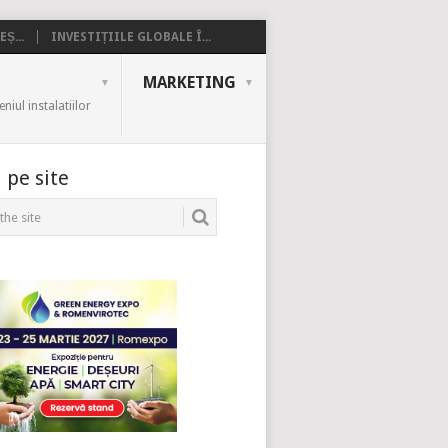
Ș...
INVESTIȚIILE GLOBALE Î...
MARKETING
iul instalatiilor
 pe site