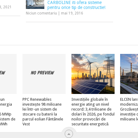
CARBOLINE iti ofera sisteme
8, 2021
pentru orice tip de constructie!
Niciun comentariu
|
mai 19, 2016
 un
PPC Renewables
Investițiile globale în
ELCEN lan
energia
investește 98 milioane
energie ating un nivel
moderniz
lei într-un sistem de
record: 3,4 trilioane de
Grozăveșt
e 6 MWp
stocare cu baterii la
dolari în 2026, pe fondul
investiție
sistem de
parcul eolian Fântânele
noilor provocări de
milioane l
 MWh
Vest
securitate energetică