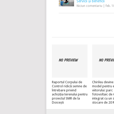
Servicii și beneficii
Niciun comentariu
|
feb. 1
Raportul Corpului de
Chirileu devine
Control ridică semne de
model pentru 
întrebare privind
viitorului: parc
achiziția terenului pentru
fotovoltaic d
proiectul SMR de la
integrat cu un 
Doicești
stocare de 20