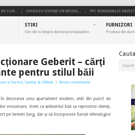
DE CON...
CHIRILEU DEVINE UN MODEL...
PPC RENEWABLES INVESTE
US
STIRI
FURNIZORI
Stiri din si despre domeniul instalatiilor.
Produse din domen
Cauta
cționare Geberit – cărți
nte pentru stilul băii
use si Servicii
,
Sanitar & Utilitati
|
Niciun comentariu
 în decorarea unui apartament modern, atât din punct de
iilor inovatoare. Vrem ca ambientul băii sa reprezinte clienții,
ort pe termen lung, dar și să încorporeze funcții tehnologice