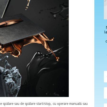
l
e spălare sau de spălare start/stop, cu operare manuală sau