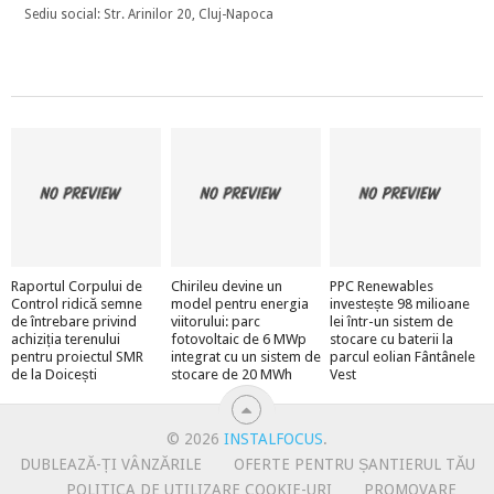
Sediu social: Str. Arinilor 20, Cluj-Napoca
Raportul Corpului de
Chirileu devine un
PPC Renewables
Control ridică semne
model pentru energia
investește 98 milioane
de întrebare privind
viitorului: parc
lei într-un sistem de
achiziția terenului
fotovoltaic de 6 MWp
stocare cu baterii la
pentru proiectul SMR
integrat cu un sistem de
parcul eolian Fântânele
de la Doicești
stocare de 20 MWh
Vest
© 2026
INSTALFOCUS
.
DUBLEAZĂ-ȚI VÂNZĂRILE
OFERTE PENTRU ȘANTIERUL TĂU
POLITICA DE UTILIZARE COOKIE-URI
PROMOVARE