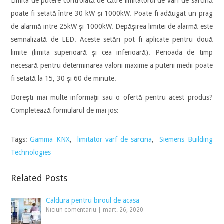
Limita de putere controlată de către limitatorul de vârf de sarcină
poate fi setată între 30 kW și 1000kW. Poate fi adăugat un prag
de alarmă intre 25kW şi 1000kW. Depăşirea limitei de alarmă este
semnalizată de LED. Aceste setări pot fi aplicate pentru două
limite (limita superioară şi cea inferioară). Perioada de timp
necesară pentru determinarea valorii maxime a puterii medii poate
fi setată la 15, 30 şi 60 de minute.
Doreşti mai multe informaţii sau o ofertă pentru acest produs?
Completează formularul de mai jos:
Tags:
Gamma KNX
,
limitator varf de sarcina
,
Siemens Building
Technologies
Related Posts
Caldura pentru biroul de acasa
Niciun comentariu
|
mart. 26, 2020