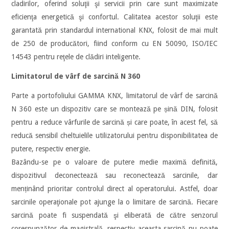
cladirilor, oferind soluţii şi servicii prin care sunt maximizate
eficienţa energetică şi confortul. Calitatea acestor soluţii este
garantată prin standardul international KNX, folosit de mai mult
de 250 de producători, fiind conform cu EN 50090, ISO/IEC
14543 pentru reţele de clădiri inteligente.
Limitatorul de vârf de sarcină N 360
Parte a portofoliului GAMMA KNX, limitatorul de vârf de sarcină
N 360 este un dispozitiv care se montează pe șină DIN, folosit
pentru a reduce vârfurile de sarcină și care poate, în acest fel, să
reducă sensibil cheltuielile utilizatorului pentru disponibilitatea de
putere, respectiv energie.
Bazându-se pe o valoare de putere medie maximă definită,
dispozitivul deconectează sau reconectează sarcinile, dar
menținând prioritar controlul direct al operatorului. Astfel, doar
sarcinile operaţionale pot ajunge la o limitare de sarcină. Fiecare
sarcină poate fi suspendată şi eliberată de către senzorul
corespunzător de magistrală, respectiv aceasta sarcină nu poate