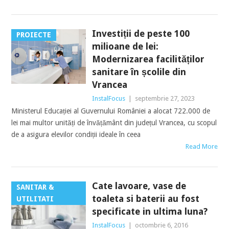
Investiții de peste 100
PROIECTE
milioane de lei:
Modernizarea facilităților
sanitare în școlile din
Vrancea
InstalFocus
|
septembrie 27, 2023
Ministerul Educației al Guvernului României a alocat 722.000 de
lei mai multor unități de învățământ din județul Vrancea, cu scopul
de a asigura elevilor condiții ideale în ceea
Read More
Cate lavoare, vase de
SANITAR &
toaleta si baterii au fost
UTILITATI
specificate in ultima luna?
InstalFocus
|
octombrie 6, 2016