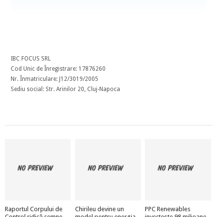
IBC FOCUS SRL
Cod Unic de Înregistrare: 17876260
Nr. Înmatriculare: J12/3019/2005
Sediu social: Str. Arinilor 20, Cluj-Napoca
Raportul Corpului de
Chirileu devine un
PPC Renewables
Control ridică semne
model pentru energia
investește 98 milioane