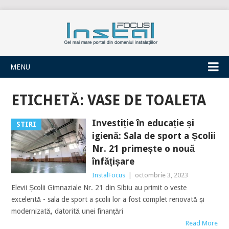
INSTALFOCUS
MENU
ETICHETĂ:
VASE DE TOALETA
Investiție în educație și
STIRI
igienă: Sala de sport a Școlii
Nr. 21 primește o nouă
înfățișare
InstalFocus
|
octombrie 3, 2023
Elevii Școlii Gimnaziale Nr. 21 din Sibiu au primit o veste
excelentă - sala de sport a școlii lor a fost complet renovată și
modernizată, datorită unei finanțări
Read More