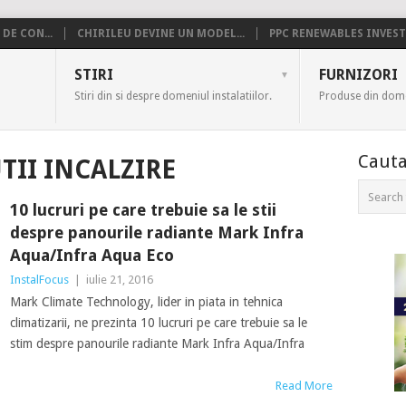
DE CON...
CHIRILEU DEVINE UN MODEL...
PPC RENEWABLES INVESTE
US
STIRI
FURNIZORI
Stiri din si despre domeniul instalatiilor.
Produse din domen
Cauta
TII INCALZIRE
10 lucruri pe care trebuie sa le stii
despre panourile radiante Mark Infra
Aqua/Infra Aqua Eco
InstalFocus
|
iulie 21, 2016
Mark Climate Technology, lider in piata in tehnica
climatizarii, ne prezinta 10 lucruri pe care trebuie sa le
stim despre panourile radiante Mark Infra Aqua/Infra
Read More