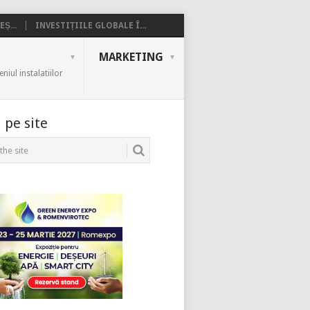
Ș...
INVESTIȚIILE GLOBALE Î...
MARKETING
iul instalatiilor
 pe site