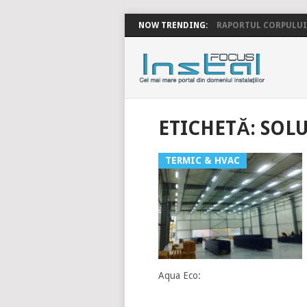
NOW TRENDING:
RAPORTUL CORPULUI 
INSTALFOC
ETICHETĂ:
SOLU
TERMIC & HVAC
Aqua Eco: