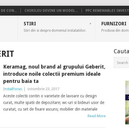
DE CON...
CHIRILEU DEVINE UN MODEL...
PPC RENEWABLES INVESTE
US
STIRI
FURNIZORI
Stiri din si despre domeniul instalatiilor.
Produse din domen
Cauta
RIT
Keramag, noul brand al grupului Geberit,
introduce noile colectii premium ideale
pentru baia ta
InstalFocus
|
octombrie 23, 2017
Aceste colectii contin o varietate de lavoare cu design
curat, multe spatii de depozitare; wc-uri si bideuri usor de
curatat, cu set de fixare ascuns; mobilier din materiale
Read More