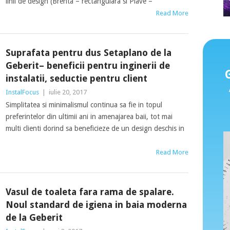
linii de design (Brenta – rectangulara si Piave –
Read More
Suprafata pentru dus Setaplano de la
Geberit– beneficii pentru inginerii de
instalatii, seductie pentru client
InstalFocus
|
iulie 20, 2017
Simplitatea si minimalismul continua sa fie in topul
preferintelor din ultimii ani in amenajarea baii, tot mai
multi clienti dorind sa beneficieze de un design deschis in
Read More
Vasul de toaleta fara rama de spalare.
Noul standard de igiena in baia moderna
de la Geberit