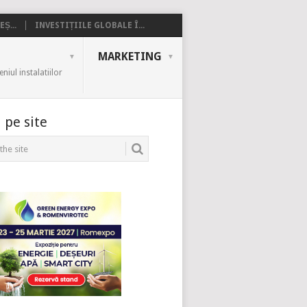
Ș...
INVESTIȚIILE GLOBALE Î...
MARKETING
iul instalatiilor
 pe site