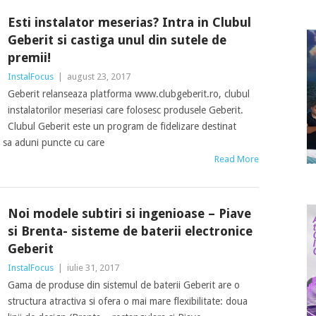
Esti instalator meserias? Intra in Clubul
Geberit si castiga unul din sutele de
premii!
InstalFocus
|
august 23, 2017
Geberit relanseaza platforma www.clubgeberit.ro, clubul
instalatorilor meseriasi care folosesc produsele Geberit.
Clubul Geberit este un program de fidelizare destinat
tea sa aduni puncte cu care
Read More
Noi modele subtiri si ingenioase – Piave
si Brenta- sisteme de baterii electronice
Geberit
InstalFocus
|
iulie 31, 2017
Gama de produse din sistemul de baterii Geberit are o
structura atractiva si ofera o mai mare flexibilitate: doua