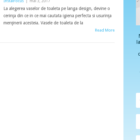
InstalFocus
|
mai 3, 2017
La alegerea vaselor de toaleta pe langa design, devine o
cerinţa din ce in ce mai cautata igiena perfecta si usurinţa
menţinerii acesteia. Vasele de toaleta de la
Read More
l