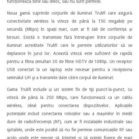
funcționează bine sau deloc, sau nu sunt permise.
Noua gamă cuprinde corpurile de iluminat Trulifi care asigură
conectivitate wireless la viteze de până la 150 megabiți pe
secundă (Mbps) în spații mari, cum ar fi săli de conferință și
birouri. Există o transmisie fără întreruperi între corpurile de
iluminat acreditate Trulifi care le permite utilizatorilor să se
deplaseze în jurul lor. Această viteză este suficient de rapidă
pentru a filma simultan 30 de filme HDTV de 1080p. Un receptor
USB conectat la un laptop este necesar pentru a recepționa
semnalul LiFi şi a transmite date către corpul de iluminat.
Gama Trulifi include și un sistem fix de tip punct-la-punct, cu
viteză de până la 250 Mbps, care funcționează ca un cablu
wireless, ideal pentru conectarea dispozitivelor. Aplicațiile
potențiale includ conectarea roboților sau a mașinilor în medii
dure de radiofrecvență (RF), cum ar fi instalațiile industriale sau
spitalele, unde este posibil să nu fie permise comunicațiile RF sau
acolo unde este nevoie să trimiteți și să primiți fișiere de mari