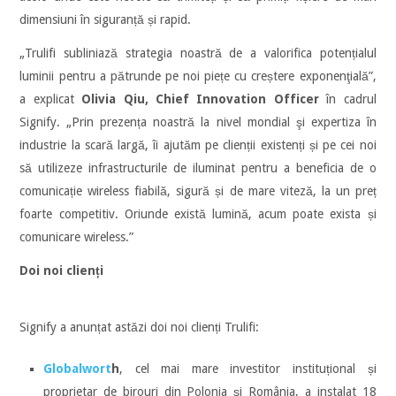
dimensiuni în siguranță și rapid.
„Trulifi subliniază strategia noastră de a valorifica potențialul
luminii pentru a pătrunde pe noi piețe cu creștere exponenţială”,
a explicat
Olivia Qiu,
Chief Innovation Officer
în cadrul
Signify. „Prin prezența noastră la nivel mondial şi expertiza în
industrie la scară largă, îi ajutăm pe clienții existenți și pe cei noi
să utilizeze infrastructurile de iluminat pentru a beneficia de o
comunicație wireless fiabilă, sigură și de mare viteză, la un preț
foarte competitiv. Oriunde există lumină, acum poate exista și
comunicare wireless.”
Doi noi clienți
Signify a anunțat astăzi doi noi clienți Trulifi:
Globalwort
h
, cel mai mare investitor instituțional și
proprietar de birouri din Polonia și România, a instalat 18