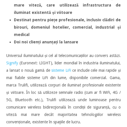
mare viteză, care utilizează infrastructura de
iluminat existentă și viitoare
Destinat pentru piețe profesionale, inclusiv clădiri de
birouri, domeniul hotelier, comercial, industrial și
medical
Doi noi clienți anunțați la lansare
Universul iluminatului și cel al telecomunicațiilor au convers astăzi.
Signify
(Euronext: LIGHT), lider mondial în industria iluminatului,
a lansat o nouă gamă de
sisteme LiFi
ce include cele mai rapide și
mai fiabile sisteme LiFi din lume, disponibile comercial. Gama,
marca Trulifi, utilizează corpuri de iluminat profesionale existente
și viitoare. În loc să utilizeze semnale radio (cum ar fi WiFi, 4G /
5G, Bluetooth etc.), Trulifi utilizează unde luminoase pentru
comunicare wireless bidirecţională în condiții de siguranță, cu o
viteză mai mare decât majoritatea tehnologiilor wireless
convenționale, existente în spaţiile de lucru.