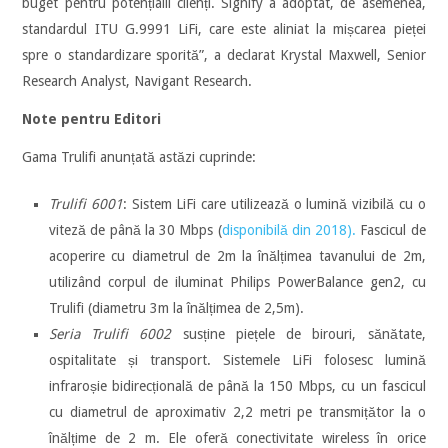
buget pentru potențialii clienți. Signify a adoptat, de asemenea,
standardul ITU G.9991 LiFi, care este aliniat la mișcarea pieței
spre o standardizare sporită”, a declarat Krystal Maxwell, Senior
Research Analyst, Navigant Research.
Note pentru Editori
Gama Trulifi anunțată astăzi cuprinde:
Trulifi 6001
: Sistem LiFi care utilizează o lumină vizibilă cu o
viteză de până la 30 Mbps (
disponibilă din 2018).
Fascicul de
acoperire cu diametrul de 2m la înălțimea tavanului de 2m,
utilizând corpul de iluminat Philips PowerBalance gen2, cu
Trulifi (diametru 3m la înălțimea de 2,5m).
Seria Trulifi 6002
susține piețele de birouri, sănătate,
ospitalitate și transport. Sistemele LiFi folosesc lumină
infraroșie bidirecțională de până la 150 Mbps, cu un fascicul
cu diametrul de aproximativ 2,2 metri pe transmițător la o
înălțime de 2 m. Ele oferă conectivitate wireless în orice