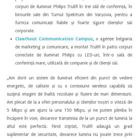
corpuri de iluminat Philips Trulifi în trei săli de conferință, în
birourile sale din Turnul Spektrum din Varșovia, pentru a
furniza comunicații fiabile și foarte sigure clienților săi
corporate.
Claerhout Communication Campus
,
o agenție belgiană
de marketing și comunicare, a montat Trulifi în patru corpuri
conectate de iluminat Philips cu LED-uri, într-o sală de
conferință mare, utilizată de companie și de clienții săi.
„Am dorit un sistem de iluminat eficient din punct de vedere
energetic, de calitate și cu o conexiune wireless capabilă să
susţină imagini de înaltă rezoluție și fișiere de mari dimensiuni.
Am plecat de la a oferi personalului și clienților noștri o viteză de
5 Mbps şi am ajuns la una 150 Mbps, și ne putem plimba în
încăpere în voie, deoarece transmisia de la un punct de lumină la
altul este perfectă. Fiind criptat, Trulifi adaugă un grad
suplimentar de securitate, deoarece lumina nu poate trece prin