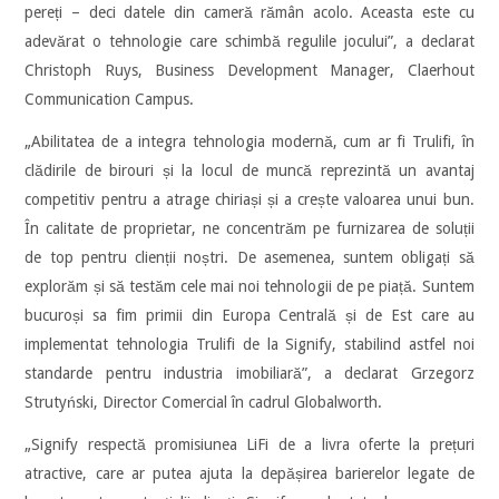
pereți – deci datele din cameră rămân acolo. Aceasta este cu
adevărat o tehnologie care schimbă regulile jocului”, a declarat
Christoph Ruys, Business Development Manager, Claerhout
Communication Campus.
„Abilitatea de a integra tehnologia modernă, cum ar fi Trulifi, în
clădirile de birouri și la locul de muncă reprezintă un avantaj
competitiv pentru a atrage chiriași și a crește valoarea unui bun.
În calitate de proprietar, ne concentrăm pe furnizarea de soluții
de top pentru clienții noștri. De asemenea, suntem obligați să
explorăm și să testăm cele mai noi tehnologii de pe piață. Suntem
bucuroși sa fim primii din Europa Centrală și de Est care au
implementat tehnologia Trulifi de la Signify, stabilind astfel noi
standarde pentru industria imobiliară”, a declarat Grzegorz
Strutyński, Director Comercial în cadrul Globalworth.
„Signify respectă promisiunea LiFi de a livra oferte la prețuri
atractive, care ar putea ajuta la depășirea barierelor legate de