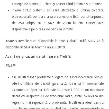
condiție de iluminat – chiar și atunci când luminile sunt stinse.
Trulifi 6013
: Sistemul LiFi care utilizează o lumină colorată
bidirecțională pentru a crea o conexiune fixă, punct-la-punct,
de 250 Mbps, cu o rază de 20cm la 2m. Conectează
dispozitivele pe o rază de până la 8 metri.
Toate sistemele sunt disponibile la nivel global. Trulifi 6002 va fi
disponibil în SUA în toamna anului 2019.
Avantaje și cazuri de utilizare a Trulifi:
Fiabil:
Cu Trulifi dispar problemele legate de supraîncărcarea rețelei,
oferind lățime de bandă garantată, chiar și în momentele
aglomerate. Spectrul LiFi este de peste 1.000 de ori mai mare
decât cel al spectrului de frecvențe radio, astfel că ieșirea din
reţea nu mai reprezintă o problemă. Trulifi este ideal pentru
zonele aglomerate, precum clădirile, stațiile, aeroporturile și