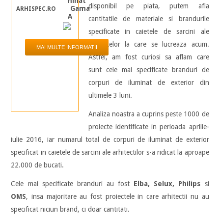
Stalp iluminat
disponibil pe piata, putem afla
exterior – Gama
ARHISPEC.RO
CLINA
cantitatile de materiale si brandurile
specificate in caietele de sarcini ale
proiectelor la care se lucreaza acum.
MAI MULTE INFORMATII
Astfel, am fost curiosi sa aflam care
sunt cele mai specificate branduri de
corpuri de iluminat de exterior din
ultimele 3 luni.
Analiza noastra a cuprins peste 1000 de
proiecte identificate in perioada aprilie-
iulie 2016, iar numarul total de corpuri de iluminat de exterior
specificat in caietele de sarcini ale arhitectilor s-a ridicat la aproape
22.000 de bucati.
Cele mai specificate branduri au fost
Elba, Selux, Philips
si
OMS
, insa majoritare au fost proiectele in care arhitectii nu au
specificat niciun brand, ci doar cantitati.