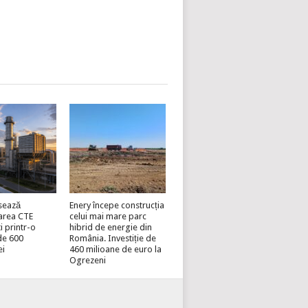
sează
Enery începe construcția
area CTE
celui mai mare parc
i printr-o
hibrid de energie din
 de 600
România. Investiție de
ei
460 milioane de euro la
Ogrezeni