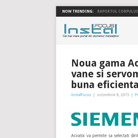
NOW TRENDING:
RAPORTUL CORPULUI 
INSTALFOC
Noua gama Acv
vane si servo
buna eficient
InstalFocus
|
octombrie 8, 2015
|
P
Acvatix va permite sa selectati di