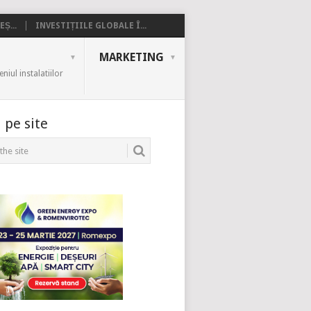
Ș...
INVESTIȚIILE GLOBALE Î...
MARKETING
iul instalatiilor
 pe site