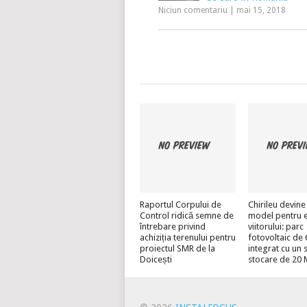
Niciun comentariu
|
mai 15, 2018
Raportul Corpului de
Chirileu devine
Control ridică semne de
model pentru 
întrebare privind
viitorului: parc
achiziția terenului pentru
fotovoltaic d
proiectul SMR de la
integrat cu un 
Doicești
stocare de 20