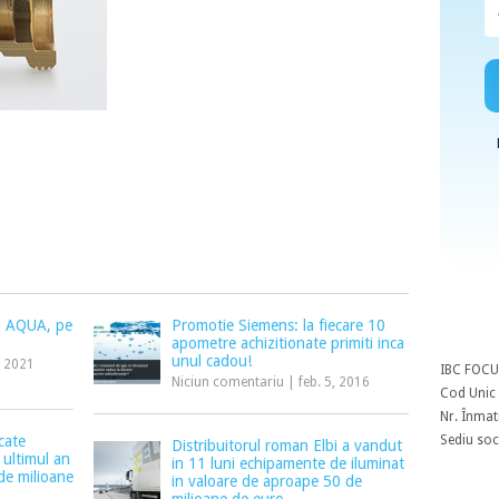
ția AQUA, pe
Promotie Siemens: la fiecare 10
apometre achizitionate primiti inca
unul cadou!
, 2021
IBC FOCU
Niciun comentariu
|
feb. 5, 2016
Cod Unic 
Nr. Înmat
Sediu soci
cate
Distribuitorul roman Elbi a vandut
 ultimul an
in 11 luni echipamente de iluminat
 de milioane
in valoare de aproape 50 de