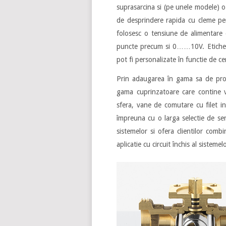
suprasarcina si (pe unele modele) o
de desprindere rapida cu cleme pe
folosesc o tensiune de alimentare 
puncte precum si 0……10V. Eticheta,
pot fi personalizate în functie de ce
Prin adaugarea în gama sa de prod
gama cuprinzatoare care contine v
sfera, vane de comutare cu filet in
împreuna cu o larga selectie de se
sistemelor si ofera clientilor com
aplicatie cu circuit închis al sisteme