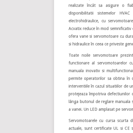
realizate încât sa asigure o fiab
disponibilitatii sistemelor HV
electrohidraulice, cu servomoto
Acvatix reduce în mod semnificativ
ofera vane si servomotoare cu durat
si hidraulice în ceea ce priveste gener
Toate noile servomotoare prezin
functionare al servomotoarelor c
manuala inovativ si multifunctiona
permite operatorilor sa obtina în 
interventiile în cazul situatiilor de
protejeaza împotriva defectiunilor 
lânga butonul de reglare manuala s
a vanei. Un LED amplasat pe servomo
Servomotoarele cu cursa scurta d
actuale, sunt certificate UL si CE