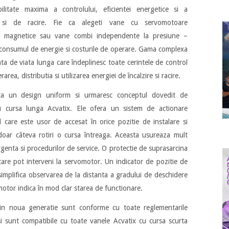
ilitate maxima a controlului, eficientei energetice si a
AC si de racire. Fie ca alegeti vane cu servomotoare
are magnetice sau vane combi independente la presiune –
 consumul de energie si costurile de operare. Gama complexa
a de viata lunga care îndeplinesc toate cerintele de control
area, distributia si utilizarea energiei de încalzire si racire.
ta un design uniform si urmaresc conceptul dovedit de
u cursa lunga Acvatix. Ele ofera un sistem de actionare
l care este usor de accesat în orice pozitie de instalare si
doar câteva rotiri o cursa întreaga. Aceasta usureaza mult
 urgenta si procedurilor de service. O protectie de suprasarcina
care pot interveni la servomotor. Un indicator de pozitie de
implifica observarea de la distanta a gradului de deschidere
tor indica în mod clar starea de functionare.
in noua generatie sunt conforme cu toate reglementarile
 si sunt compatibile cu toate vanele Acvatix cu cursa scurta