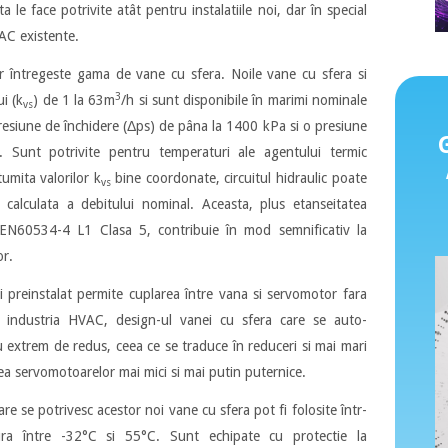
 le face potrivite atât pentru instalatiile noi, dar în special
AC existente.
or întregeste gama de vane cu sfera. Noile vane cu sfera si
3
ui (k
) de 1 la 63m
/h si sunt disponibile în marimi nominale
vs
resiune de închidere (Δps) de pâna la 1400 kPa si o presiune
 Sunt potrivite pentru temperaturi ale agentului termic
umita valorilor k
bine coordonate, circuitul hidraulic poate
vs
a calculata a debitului nominal. Aceasta, plus etanseitatea
EN60534-4 L1 Clasa 5, contribuie în mod semnificativ la
or.
 preinstalat permite cuplarea între vana si servomotor fara
n industria HVAC, design-ul vanei cu sfera care se auto-
 extrem de redus, ceea ce se traduce în reduceri si mai mari
area servomotoarelor mai mici si mai putin puternice.
 se potrivesc acestor noi vane cu sfera pot fi folosite într-
a între -32°C si 55°C. Sunt echipate cu protectie la