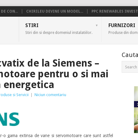
DE CON...
CHIRILEU DEVINE UN MODEL...
PPC RENEWABLES INVESTE
US
STIRI
FURNIZORI
Stiri din si despre domeniul instalatiilor.
Produse din domen
Cauta
atix de la Siemens –
motoare pentru o si mai
a energetica
roduse si Servicii
|
Niciun comentariu
ntr-o gama extinsa de vane si servomotoare care sunt astfel