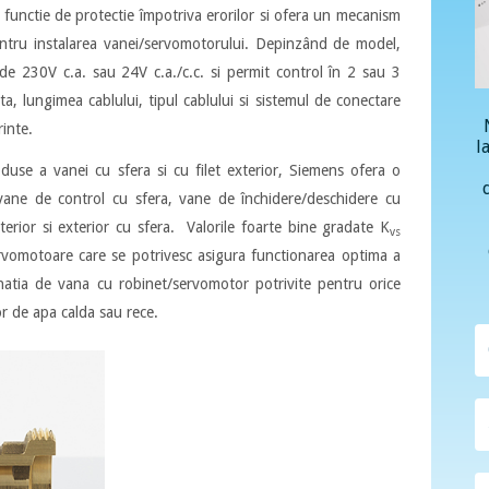
 functie de protectie împotriva erorilor si ofera un mecanism
ntru instalarea vanei/servomotorului. Depinzând de model,
de 230V c.a. sau 24V c.a./c.c. si permit control în 2 sau 3
 lungimea cablului, tipul cablului si sistemul de conectare
rinte.
l
use a vanei cu sfera si cu filet exterior, Siemens ofera o
ane de control cu sfera, vane de închidere/deschidere cu
terior si exterior cu sfera. Valorile foarte bine gradate K
vs
rvomotoare care se potrivesc asigura functionarea optima a
binatia de vana cu robinet/servomotor potrivite pentru orice
lor de apa calda sau rece.