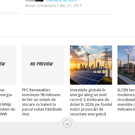
milioane de euro
Niciun comentariu
|
dec. 21, 2017
 un
PPC Renewables
Investițiile globale în
ELCEN lan
energia
investește 98 milioane
energie ating un nivel
moderniz
lei într-un sistem de
record: 3,4 trilioane de
Grozăveșt
e 6 MWp
stocare cu baterii la
dolari în 2026, pe fondul
investiție
sistem de
parcul eolian Fântânele
noilor provocări de
milioane l
 MWh
Vest
securitate energetică