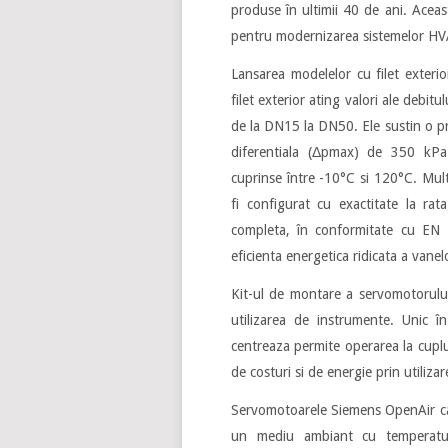
produse în ultimii 40 de ani. Aceasta
pentru modernizarea sistemelor HV
Lansarea modelelor cu filet exteri
filet exterior ating valori ale debitul
de la DN15 la DN50. Ele sustin o p
diferentiala (Δpmax) de 350 kPa.
cuprinse între -10°C si 120°C. Mult
fi configurat cu exactitate la rat
completa, în conformitate cu EN 
eficienta energetica ridicata a vanel
Kit-ul de montare a servomotorului
utilizarea de instrumente. Unic î
centreaza permite operarea la cuplu
de costuri si de energie prin utiliz
Servomotoarele Siemens OpenAir care
un mediu ambiant cu temperatur