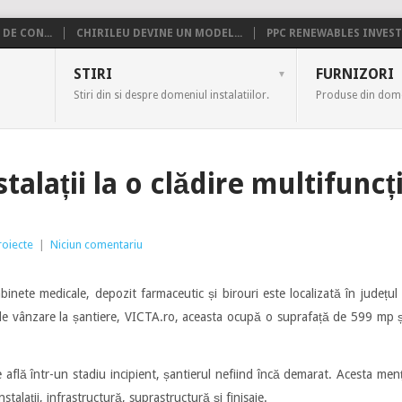
DE CON...
CHIRILEU DEVINE UN MODEL...
PPC RENEWABLES INVESTE
US
STIRI
FURNIZORI
Stiri din si despre domeniul instalatiilor.
Produse din domen
talații la o clădire multifuncț
roiecte
|
Niciun comentariu
inete medicale, depozit farmaceutic și birouri este localizată în județul 
e de vânzare la șantiere, VICTA.ro, aceasta ocupă o suprafață de 599 mp ș
e află într-un stadiu incipient, șantierul nefiind încă demarat. Acesta men
stalații, infrastructură, suprastructură și finisaje.