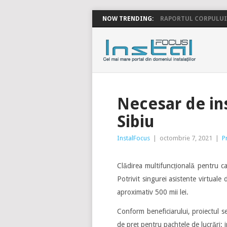
NOW TRENDING:
RAPORTUL CORPULUI 
INSTALFOC
Necesar de ins
Sibiu
InstalFocus
|
octombrie 7, 2021
|
P
Clădirea multifuncțională pentru cab
Potrivit singurei asistente virtual
aproximativ 500 mii lei.
Conform beneficiarului, proiectul s
de preț pentru pachtele de lucrări: in