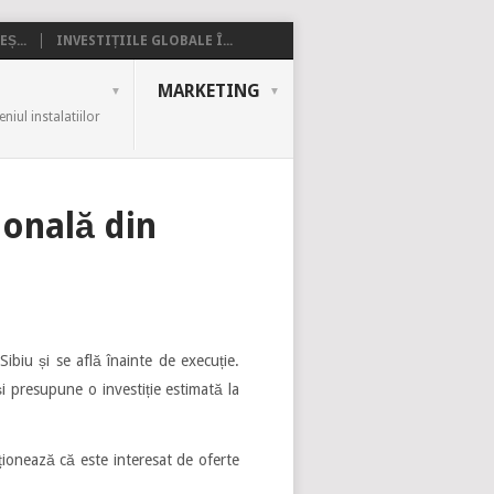
Ș...
INVESTIȚIILE GLOBALE Î...
MARKETING
iul instalatiilor
ională din
Sibiu și se află înainte de execuție.
i presupune o investiție estimată la
ționează că este interesat de oferte