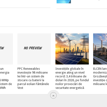
 un
PPC Renewables
Investițiile globale în
ELCEN lan
energia
investește 98 milioane
energie ating un nivel
moderniz
lei într-un sistem de
record: 3,4 trilioane de
Grozăveșt
e 6 MWp
stocare cu baterii la
dolari în 2026, pe fondul
investiție
sistem de
parcul eolian Fântânele
noilor provocări de
milioane l
 MWh
Vest
securitate energetică