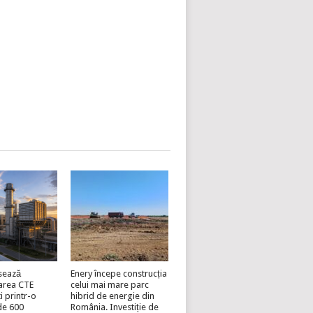
sează
Enery începe construcția
area CTE
celui mai mare parc
i printr-o
hibrid de energie din
 de 600
România. Investiție de