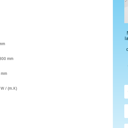
l
 mm
x 800 mm
0 mm
 W / (m.K)