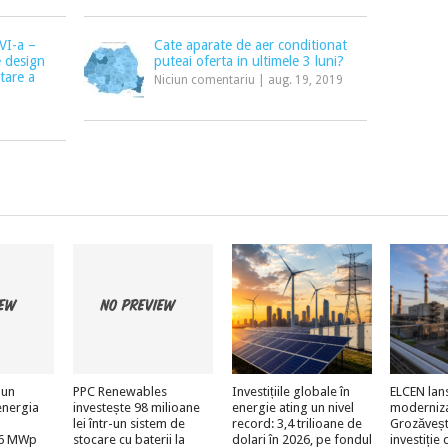
VI-a –
Cate aparate de aer conditionat
e design
puteai oferta in ultimele 3 luni?
tare a
Niciun comentariu
|
aug. 19, 2019
 un
PPC Renewables
Investițiile globale în
ELCEN lan
energia
investește 98 milioane
energie ating un nivel
moderniz
lei într-un sistem de
record: 3,4 trilioane de
Grozăveșt
e 6 MWp
stocare cu baterii la
dolari în 2026, pe fondul
investiție