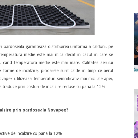
in pardoseala garanteaza distribuirea uniforma a caldurii, pe
ca temperatura medie este mai mica decat in cazul in care se
e, cand temperatura medie este mai mare. Calitatea aerului
e forme de incalzire, picioarele sunt calde in timp ce aerul
ovapex utilizeaza temperaturi semnificativ mai mici ale apei,
e traduce prin costuri de incalzire reduse cu pana la 12%.
calzire prin pardoseala Novapex?
ective de incalzire cu pana la 12%