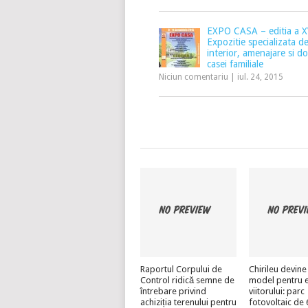
EXPO CASA – editia a X
Expozitie specializata d
interior, amenajare si do
casei familiale
Niciun comentariu
|
iul. 24, 2015
Raportul Corpului de
Chirileu devine
Control ridică semne de
model pentru 
întrebare privind
viitorului: parc
achiziția terenului pentru
fotovoltaic d