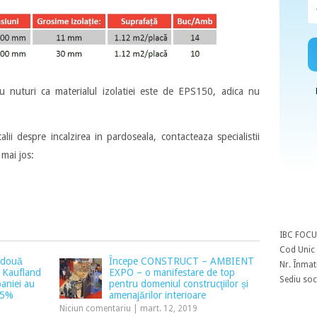
u nuturi ca materialul izolatiei este de EPS150, adica nu
lii despre incalzirea in pardoseala, contacteaza specialistii
mai jos:
IBC FOCU
Cod Unic 
t două
Începe CONSTRUCT – AMBIENT
Nr. Înmat
u Kaufland
EXPO – o manifestare de top
Sediu soci
aniei au
pentru domeniul construcţiilor și
5,5%
amenajărilor interioare
Niciun comentariu
|
mart. 12, 2019