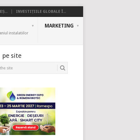
Ș...
INVESTIȚIILE GLOBALE Î...
MARKETING
iul instalatiilor
 pe site