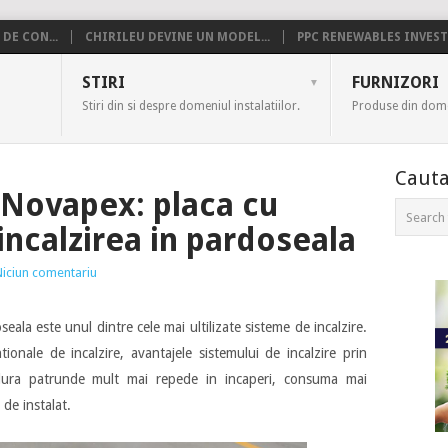
DE CON...
CHIRILEU DEVINE UN MODEL...
PPC RENEWABLES INVESTE
US
STIRI
FURNIZORI
Stiri din si despre domeniul instalatiilor.
Produse din domen
Cauta
 Novapex: placa cu
incalzirea in pardoseala
Niciun comentariu
seala este unul dintre cele mai ultilizate sisteme de incalzire.
ionale de incalzire, avantajele sistemului de incalzire prin
ldura patrunde mult mai repede in incaperi, consuma mai
 de instalat.