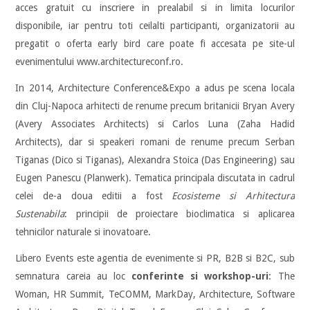
acces gratuit cu inscriere in prealabil si in limita locurilor
disponibile, iar pentru toti ceilalti participanti, organizatorii au
pregatit o oferta early bird care poate fi accesata pe site-ul
evenimentului www.architectureconf.ro.
In 2014, Architecture Conference&Expo a adus pe scena locala
din Cluj-Napoca arhitecti de renume precum britanicii Bryan Avery
(Avery Associates Architects) si Carlos Luna (Zaha Hadid
Architects), dar si speakeri romani de renume precum Serban
Tiganas (Dico si Tiganas), Alexandra Stoica (Das Engineering) sau
Eugen Panescu (Planwerk). Tematica principala discutata in cadrul
celei de-a doua editii a fost
Ecosisteme si Arhitectura
Sustenabila
: principii de proiectare bioclimatica si aplicarea
tehnicilor naturale si inovatoare.
Libero Events este agentia de evenimente si PR, B2B si B2C, sub
semnatura careia au loc
conferinte si workshop-uri
: The
Woman, HR Summit, TeCOMM, MarkDay, Architecture, Software