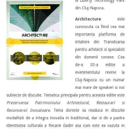
la Liberty Techn
ology Park
din Cluj-Napoca.
Architecture
este
cunoscuta ca fiind cea mai
importanta platforma de
intalnire din Transilvania
pentru arhitecti si specialisti
din domenii conexe. Cea
de-a III-a editie a
evenimentului revine la
Cluj-Napoca cu un numar
mai mare de speakeri si noi
subiecte de discutie. Tematica principala pentru aceasta editie este
Prezervarea Patrimoniului Arhitectural, Restaurari si
Reconversii Inovatoare
. Tema doreste sa readuca in discutie
modalitati de a integra inovatia in traditional, dar si de a pastra
identitatea culturala a fiecarei cladiri asa cum este ea vazuta in