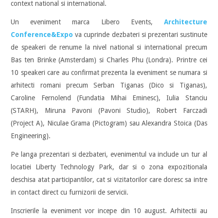
context national si international.
Un eveniment marca Libero Events,
Architecture
Conference&Expo
va cuprinde dezbateri si prezentari sustinute
de speakeri de renume la nivel national si international precum
Bas ten Brinke (Amsterdam) si Charles Phu (Londra). Printre cei
10 speakeri care au confirmat prezenta la eveniment se numara si
arhitecti romani precum Serban Tiganas (Dico si Tiganas),
Caroline Fernolend (Fundatia Mihai Eminesc), Iulia Stanciu
(STARH), Miruna Pavoni (Pavoni Studio), Robert Farczadi
(Project A), Niculae Grama (Pictogram) sau Alexandra Stoica (Das
Engineering).
Pe langa prezentari si dezbateri, evenimentul va include un tur al
locatiei Liberty Technology Park, dar si o zona expozitionala
deschisa atat participantilor, cat si vizitatorilor care doresc sa intre
in contact direct cu furnizorii de servicii.
Inscrierile la eveniment vor incepe din 10 august. Arhitectii au