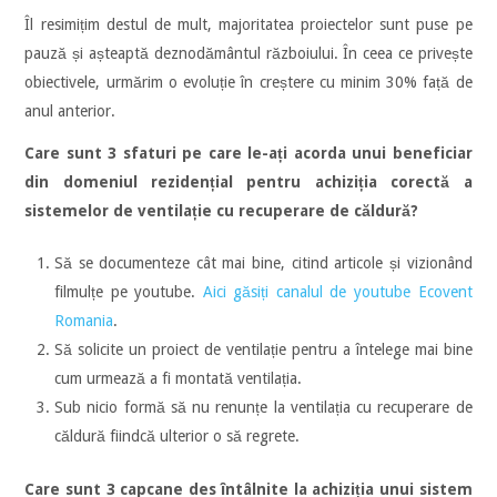
Îl resimițim destul de mult, majoritatea proiectelor sunt puse pe
pauză și așteaptă deznodământul războiului. În ceea ce privește
obiectivele, urmărim o evoluție în creștere cu minim 30% față de
anul anterior.
Care sunt 3 sfaturi pe care le-ați acorda unui beneficiar
din domeniul rezidențial pentru achiziția corectă a
sistemelor de ventilație cu recuperare de căldură?
Să se documenteze cât mai bine, citind articole și vizionând
filmulțe pe youtube.
Aici găsiți canalul de youtube Ecovent
Romania
.
Să solicite un proiect de ventilație pentru a întelege mai bine
cum urmează a fi montată ventilația.
Sub nicio formă să nu renunțe la ventilația cu recuperare de
căldură fiindcă ulterior o să regrete.
Care sunt 3 capcane des întâlnite la achiziția unui sistem