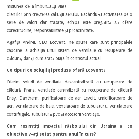
misiunea de a îmbunătăți viața
clienților prin creșterea calității aerului. Bazându-și activitatea pe o
serie de valori clar trasate, echipa este pregătită să ofere
corectitudine, responsabilitate și proactivitate.
Agafița Andrei, CEO Ecovent, ne spune care sunt principalele
capcane la achiziția unui sistem de ventilație cu recuperare de
căldură, dar și cum arată piața în contextul actual.
Ce tipuri de soluții și produse oferă Ecovent?
Oferim soluții de ventilație descentralizată cu recuperare de
căldură Prana, ventilație centralizată cu recuperare de căldură
Ensy, Dantherm, purificatoare de aer Levoit, umidificatoare de
aer, ventilatoare de baie, ventilatoare de tubulatură, ventilatoare
centrifugale, tubulatură pvc și accesorii ventilație.
Cum resimtiți impactul războiului din Ucraina și ce
obiective v-ați setat pentru anul în curs?