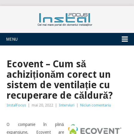
INSTALFOCUS
MENU
Ecovent – Cum să
achiziționăm corect un
sistem de ventilație cu
recuperare de căldură?
InstalFocus
|
mai 20, 2022
|
Interviuri
|
Niciun comentariu
O companie în plină
expansiune, Ecovent are