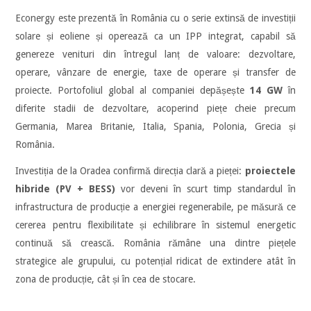
Econergy este prezentă în România cu o serie extinsă de investiții
solare și eoliene și operează ca un IPP integrat, capabil să
genereze venituri din întregul lanț de valoare: dezvoltare,
operare, vânzare de energie, taxe de operare și transfer de
proiecte. Portofoliul global al companiei depășește
14 GW
în
diferite stadii de dezvoltare, acoperind piețe cheie precum
Germania, Marea Britanie, Italia, Spania, Polonia, Grecia și
România.
Investiția de la Oradea confirmă direcția clară a pieței:
proiectele
hibride (PV + BESS)
vor deveni în scurt timp standardul în
infrastructura de producție a energiei regenerabile, pe măsură ce
cererea pentru flexibilitate și echilibrare în sistemul energetic
continuă să crească. România rămâne una dintre piețele
strategice ale grupului, cu potențial ridicat de extindere atât în
zona de producție, cât și în cea de stocare.