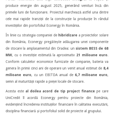
produce energie din august 2025, generând venituri încă din
primele luni de funcționare. Proiectul marchează astfel una dintre
cele mai rapide tranziții de la construcție la producție în rândul
investițiilor din portofoliul Econergy în România.
În linie cu strategia companiei de
hibridizare
a proiectelor solare
din România, Econergy pregătește adăugarea unei componente
de stocare la amplasamentul din Oradea: un
sistem BESS de 68
MW
, cu o investiție estimată la aproximativ
21 milioane euro
.
Conform calculelor economice furnizate de companie, bateria va
genera în primii cinci ani de operare un venit anual estimat de
8,4
milioane euro
, cu un EBITDA anual de
6,7 milioane euro
,
semn al maturității rapide a pieței locale de stocare.
Acesta este
al doilea acord de tip project finance
pe care
UniCredit îl acordă Econergy pentru proiecte din România,
evidențiind încrederea instituțiilor financiare în calitatea executării,
disciplina financiară și portofoliul solid de proiecte al grupului.