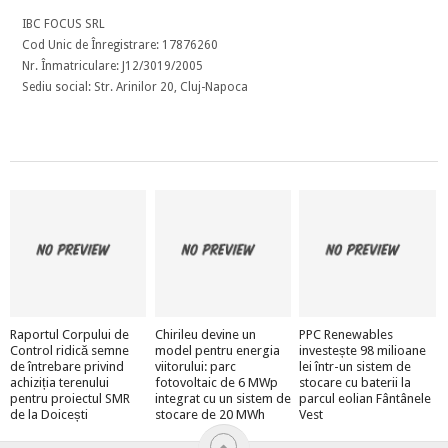
IBC FOCUS SRL
Cod Unic de Înregistrare: 17876260
Nr. Înmatriculare: J12/3019/2005
Sediu social: Str. Arinilor 20, Cluj-Napoca
Raportul Corpului de
Chirileu devine un
PPC Renewables
Control ridică semne
model pentru energia
investește 98 milioane
de întrebare privind
viitorului: parc
lei într-un sistem de
achiziția terenului
fotovoltaic de 6 MWp
stocare cu baterii la
pentru proiectul SMR
integrat cu un sistem de
parcul eolian Fântânele
de la Doicești
stocare de 20 MWh
Vest