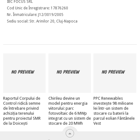
IBC FOCUS SRL
Cod Unic de Înregistrare: 17876260
Nr. Înmatriculare: J12/3019/2005
Sediu social: Str. Arinilor 20, Cluj-Napoca
Raportul Corpului de
Chirileu devine un
PPC Renewables
Control ridică semne
model pentru energia
investește 98 milioane
de întrebare privind
viitorului: parc
lei într-un sistem de
achiziția terenului
fotovoltaic de 6 MWp
stocare cu baterii la
pentru proiectul SMR
integrat cu un sistem de
parcul eolian Fântânele
de la Doicești
stocare de 20 MWh
Vest