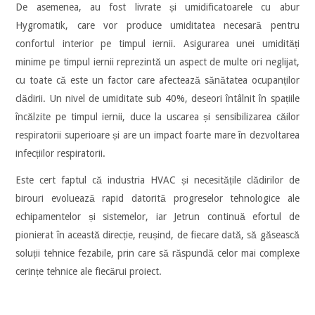
De asemenea, au fost livrate și umidificatoarele cu abur
Hygromatik, care vor produce umiditatea necesară pentru
confortul interior pe timpul iernii. Asigurarea unei umidități
minime pe timpul iernii reprezintă un aspect de multe ori neglijat,
cu toate că este un factor care afectează sănătatea ocupanților
clădirii. Un nivel de umiditate sub 40%, deseori întâlnit în spațiile
încălzite pe timpul iernii, duce la uscarea și sensibilizarea căilor
respiratorii superioare și are un impact foarte mare în dezvoltarea
infecțiilor respiratorii.
Este cert faptul că industria HVAC și necesitățile clădirilor de
birouri evoluează rapid datorită progreselor tehnologice ale
echipamentelor și sistemelor, iar Jetrun continuă efortul de
pionierat în această direcție, reușind, de fiecare dată, să găsească
soluții tehnice fezabile, prin care să răspundă celor mai complexe
cerințe tehnice ale fiecărui proiect.