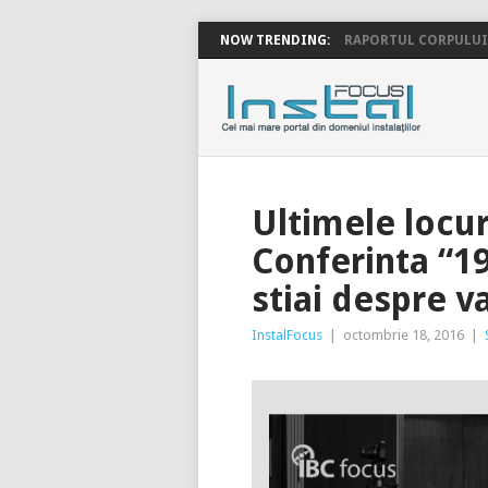
NOW TRENDING:
RAPORTUL CORPULUI 
INSTALFOC
Ultimele locur
Conferinta “19
stiai despre va
InstalFocus
|
octombrie 18, 2016
|