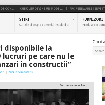
DE CON...
CHIRILEU DEVINE UN MODEL...
PPC RENEWABLES INVESTE
US
STIRI
FURNIZORI
Stiri din si despre domeniul instalatiilor.
Produse din domen
Cauta
i disponibile la
 lucruri pe care nu le
nzari in constructii”
Stiri
|
Niciun comentariu