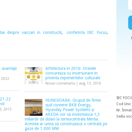
iai despre vanzari in constructii
,
conferinta IBC Focus
,
: avantaje
Arhitectura in 2016: Orasele
concureaza cu inversunare in
privinta experientelor culturale
, 2022
Niciun comentariu
|
aug. 15, 2016
IBC FOCU
 21-22
HUNEDOARA: Grupul de firme
sti
Cod Unic 
sud-coreene BKB Energy,
13, 2015
Hyunday Power Systems și
Nr. Înmat
AKEDA vor să investească 1,3
Sediu soci
miliarde de dolari la termocentrala Mintia.
Acestea ar urma să construiască o centrală pe
gaze de 1.000 MW