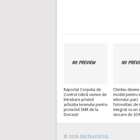
Raportul Corpului de
Chirileu devine
Control ridică semne de
model pentru 
întrebare privind
viitorului: parc
achiziția terenului pentru
fotovoltaic d
proiectul SMR de la
integrat cu un 
Doicești
stocare de 20
© 2026
INSTALFOCUS
.