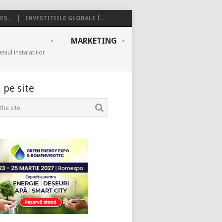
Ș...
INVESTIȚIILE GLOBALE Î...
MARKETING
iul instalatiilor
 pe site