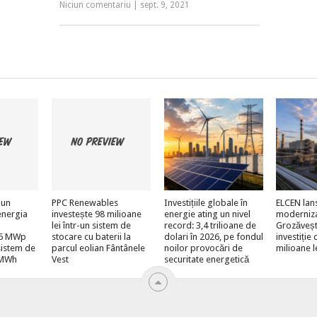
Niciun comentariu
|
sept. 9, 2021
 un
PPC Renewables
Investițiile globale în
ELCEN lan
energia
investește 98 milioane
energie ating un nivel
moderniz
lei într-un sistem de
record: 3,4 trilioane de
Grozăveșt
e 6 MWp
stocare cu baterii la
dolari în 2026, pe fondul
investiție
sistem de
parcul eolian Fântânele
noilor provocări de
milioane l
 MWh
Vest
securitate energetică