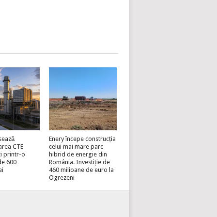
sează
Enery începe construcția
area CTE
celui mai mare parc
i printr-o
hibrid de energie din
 de 600
România. Investiție de
ei
460 milioane de euro la
Ogrezeni