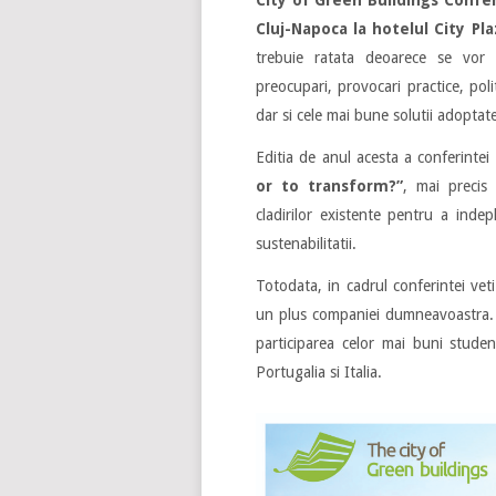
Cluj-Napoca la hotelul City Pla
trebuie ratata deoarece se vor p
preocupari, provocari practice, polit
dar si cele mai bune solutii adoptat
Editia de anul acesta a conferinte
or to transform?”
, mai precis 
cladirilor existente pentru a inde
sustenabilitatii.
Totodata, in cadrul conferintei vet
un plus companiei dumneavoastra. 
participarea celor mai buni studen
Portugalia si Italia.