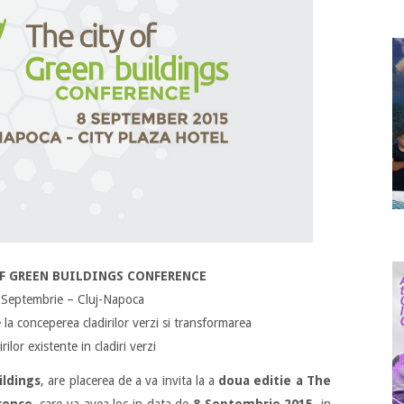
OF GREEN BUILDINGS CONFERENCE
 Septembrie – Cluj-Napoca
 la conceperea cladirilor verzi si transformarea
irilor existente in cladiri verzi
ildings
, are placerea de a va invita la a
doua editie a The
rence
, care va avea loc in data de
8 Septembrie 2015
, in