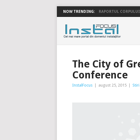
NOW TRENDING:
RAPORTUL CORPULUI 
INSTALFOC
The City of Gr
Conference
InstalFocus
|
august 25, 2015
|
Stiri