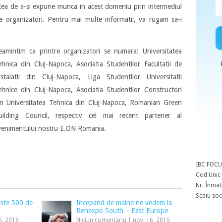
tatea de a-si expune munca in acest domeniu prin intermediul
re organizatori. Pentru mai multe informatii, va rugam sa-i
eamintim ca printre organizatori se numara: Universitatea
ehnica din Cluj-Napoca, Asociatia Studentilor Facultatii de
nstalatii din Cluj-Napoca, Liga Studentilor Universitatii
ehnice din Cluj-Napoca, Asociatia Studentilor Constructori
in Universitatea Tehnica din Cluj-Napoca, Romanian Green
uilding Council, respectiv cel mai recent partener al
venimentului nostru E.ON Romania.
IBC FOCU
Cod Unic 
Nr. Înmat
Sediu soci
ste 500 de
Incepand de maine ne vedem la
Renexpo South – East Europe
5, 2019
Niciun comentariu
|
nov. 16, 2015