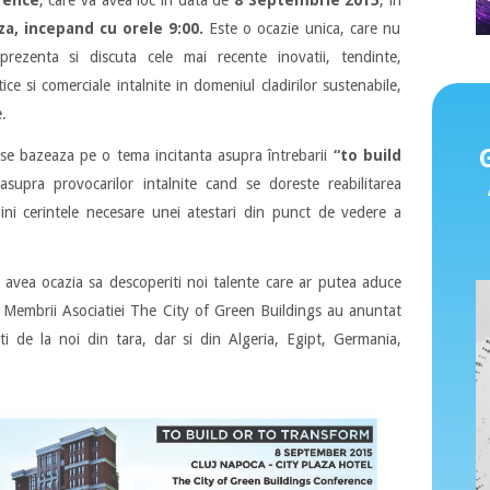
za, incepand cu orele 9:00.
Este o ocazie unica, care nu
rezenta si discuta cele mai recente inovatii, tendinte,
ice si comerciale intalnite in domeniul cladirilor sustenabile,
e.
i se bazeaza pe o tema incitanta asupra întrebarii
“to build
asupra provocarilor intalnite cand se doreste reabilitarea
plini cerintele necesare unei atestari din punct de vedere a
i avea ocazia sa descoperiti noi talente care ar putea aduce
Membrii Asociatiei The City of Green Buildings au anuntat
ti de la noi din tara, dar si din Algeria, Egipt, Germania,