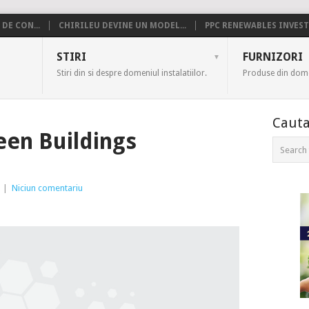
DE CON...
CHIRILEU DEVINE UN MODEL...
PPC RENEWABLES INVESTE
US
STIRI
FURNIZORI
Stiri din si despre domeniul instalatiilor.
Produse din domen
Cauta
een Buildings
|
Niciun comentariu