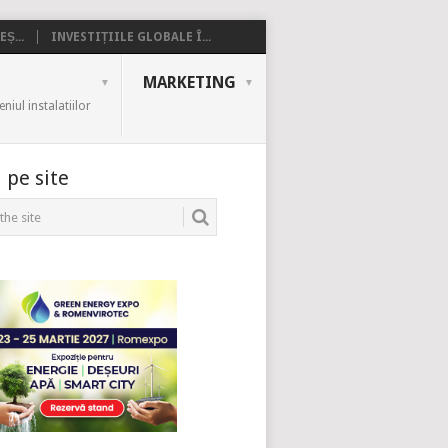
Ș...
INVESTIȚIILE GLOBALE Î...
MARKETING
iul instalatiilor
 pe site