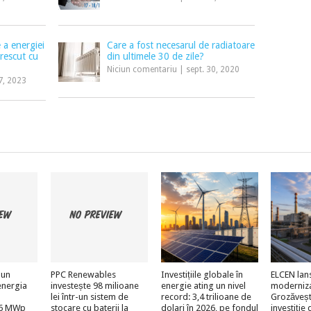
 a energiei
Care a fost necesarul de radiatoare
crescut cu
din ultimele 30 de zile?
Niciun comentariu
|
sept. 30, 2020
7, 2023
 un
PPC Renewables
Investițiile globale în
ELCEN lan
energia
investește 98 milioane
energie ating un nivel
moderniz
lei într-un sistem de
record: 3,4 trilioane de
Grozăveșt
e 6 MWp
stocare cu baterii la
dolari în 2026, pe fondul
investiție