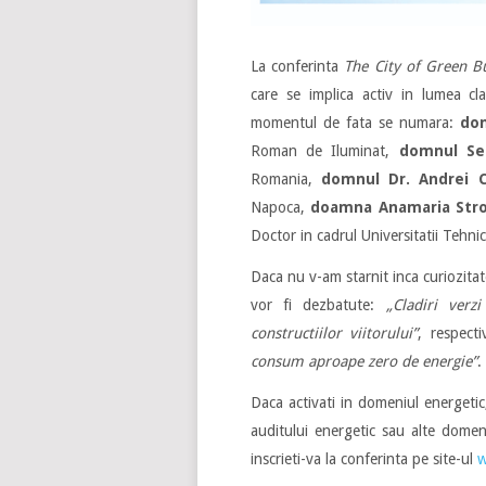
La conferinta
The City of Green B
care se implica activ in lumea clad
momentul de fata se numara:
dom
Roman de Iluminat,
domnul Se
Romania,
domnul Dr. Andrei C
Napoca,
doamna Anamaria Stro
Doctor in cadrul Universitatii Tehni
Daca nu v-am starnit inca curiozitate
vor fi dezbatute:
„Cladiri verzi
constructiilor viitorului”
, respect
consum aproape zero de energie”
.
Daca activati in domeniul energetic, 
auditului energetic sau alte domen
inscrieti-va la conferinta pe site-ul
w