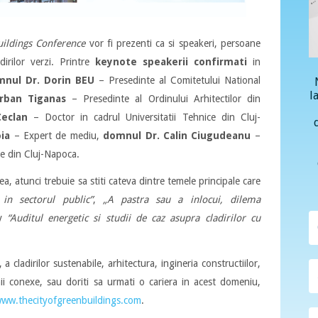
uildings Conference
vor fi prezenti ca si speakeri, persoane
irilor verzi. Printre
keynote speakerii confirmati
in
nul Dr. Dorin BEU
– Presedinte al Comitetului National
l
rban Tiganas
– Presedinte al Ordinului Arhitectilor din
eclan
– Doctor in cadrul Universitatii Tehnice din Cluj-
ia
– Expert de mediu,
domnul Dr. Calin Ciugudeanu
–
ce din Cluj-Napoca.
a, atunci trebuie sa stiti cateva dintre temele principale care
 in sectorul public”
,
„A pastra sau a inlocui, dilema
iv
“Auditul energetic si studii de caz asupra cladirilor cu
a cladirilor sustenabile, arhitectura, ingineria constructiilor,
ii conexe, sau doriti sa urmati o cariera in acest domeniu,
ww.thecityofgreenbuildings.com
.