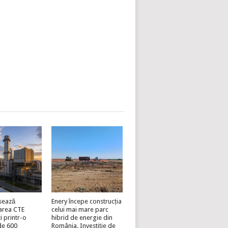
sează
Enery începe construcția
area CTE
celui mai mare parc
i printr-o
hibrid de energie din
 de 600
România. Investiție de