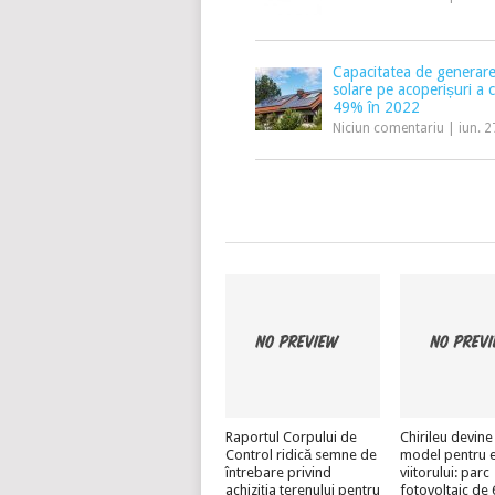
Capacitatea de generare
solare pe acoperișuri a 
49% în 2022
Niciun comentariu
|
iun. 2
Raportul Corpului de
Chirileu devine
Control ridică semne de
model pentru 
întrebare privind
viitorului: parc
achiziția terenului pentru
fotovoltaic d