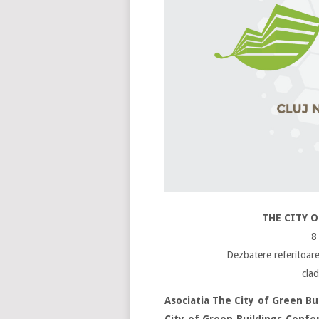
THE CITY 
8
Dezbatere referitoare
clad
Asociatia The City of Green Bu
City of Green Buildings Confe