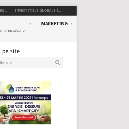
Ș...
INVESTIȚIILE GLOBALE Î...
MARKETING
iul instalatiilor
 pe site