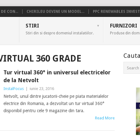
DE CON...
CHIRILEU DEVINE UN MODEL...
PPC RENEWABLES INVESTE
US
STIRI
FURNIZORI
Stiri din si despre domeniul instalatiilor.
Produse din domen
Cauta
VIRTUAL 360 GRADE
Tur virtual 360° in universul electricelor
de la Netvolt
InstalFocus
|
iunie 23, 2016
Netvolt, unul dintre jucatorii-cheie pe piata materialelor
electrice din Romania, a dezvoltat un tur virtual 360°
disponibil pentru cele 9 magazine din tara.
Read More