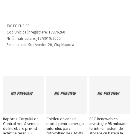
IBC FOCUS SRL
Cod Unic de Înregistrare: 17876260
Nr. Înmatriculare: J12/3019/2005
Sediu social: Str. Arinilor 20, Cluj-Napoca
Raportul Corpului de
Chirileu devine un
PPC Renewables
Control ridică semne
model pentru energia
investește 98 milioane
de întrebare privind
viitorului: parc
lei într-un sistem de
achiziția terenului
fotovoltaic de 6 MWp
stocare cu baterii la