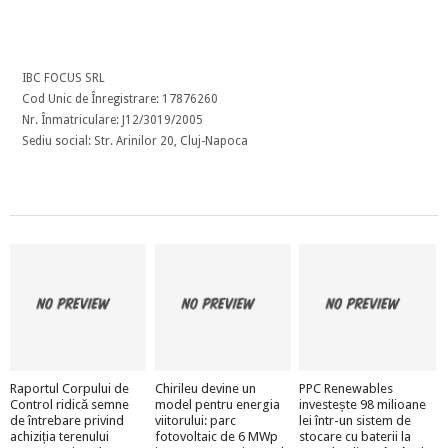
IBC FOCUS SRL
Cod Unic de Înregistrare: 17876260
Nr. Înmatriculare: J12/3019/2005
Sediu social: Str. Arinilor 20, Cluj-Napoca
Raportul Corpului de
Chirileu devine un
PPC Renewables
Control ridică semne
model pentru energia
investește 98 milioane
de întrebare privind
viitorului: parc
lei într-un sistem de
achiziția terenului
fotovoltaic de 6 MWp
stocare cu baterii la