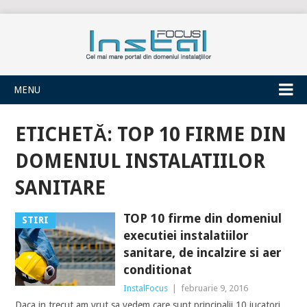
INSTALFOCUS
MENU
ETICHETĂ:
TOP 10 FIRME DIN
DOMENIUL INSTALATIILOR
SANITARE
TOP 10 firme din domeniul
STIRI
executiei instalatiilor
sanitare, de incalzire si aer
conditionat
InstalFocus
|
februarie 9, 2016
Daca in trecut am vrut sa vedem care sunt principalii 10 jucatori