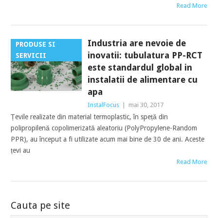
Read More
Industria are nevoie de
PRODUSE SI
inovatii: tubulatura PP-RCT
SERVICII
este standardul global in
instalatii de alimentare cu
apa
InstalFocus
|
mai 30, 2017
Țevile realizate din material termoplastic, în speță din
polipropilenă copolimerizată aleatoriu (PolyPropylene-Random
PPR), au început a fi utilizate acum mai bine de 30 de ani. Aceste
țevi au
Read More
POSTS
Cauta pe site
NAVIGATION