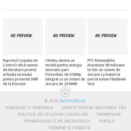
Raportul Corpului de
Chirileu devine un
PPC Renewables
Control ridică semne
model pentru energia
investește 98 milioane
de întrebare privind
viitorului: parc
lei într-un sistem de
achiziția terenului
fotovoltaic de 6 MWp
stocare cu baterii la
pentru proiectul SMR
integrat cu un sistem de
parcul eolian Fântânele
de la Doicești
stocare de 20 MWh
Vest
© 2026
INSTALFOCUS
.
DUBLEAZĂ-ȚI VÂNZĂRILE
OFERTE PENTRU ȘANTIERUL TĂU
POLITICA DE UTILIZARE COOKIE-URI
PROMOVARE
PROMOVEAZĂ-TE PE INSTALFOCUS
PSPDCP
TERMENI SI CONDITII