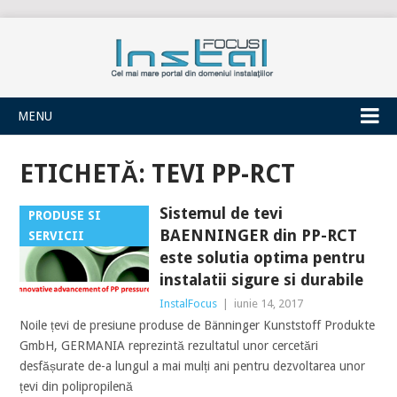
INSTALFOCUS
MENU
ETICHETĂ:
TEVI PP-RCT
Sistemul de tevi
PRODUSE SI
BAENNINGER din PP-RCT
SERVICII
este solutia optima pentru
instalatii sigure si durabile
InstalFocus
|
iunie 14, 2017
Noile țevi de presiune produse de Bänninger Kunststoff Produkte
GmbH, GERMANIA reprezintă rezultatul unor cercetări
desfășurate de-a lungul a mai mulți ani pentru dezvoltarea unor
țevi din polipropilenă