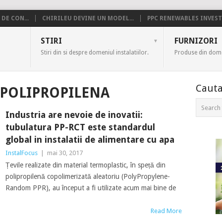
DE CON...
CHIRILEU DEVINE UN MODEL...
PPC RENEWABLES INVESTE
US
STIRI
FURNIZORI
Stiri din si despre domeniul instalatiilor.
Produse din domen
Cauta
 POLIPROPILENA
Industria are nevoie de inovatii:
tubulatura PP-RCT este standardul
global in instalatii de alimentare cu apa
InstalFocus
|
mai 30, 2017
Țevile realizate din material termoplastic, în speță din
polipropilenă copolimerizată aleatoriu (PolyPropylene-
Random PPR), au început a fi utilizate acum mai bine de
Read More