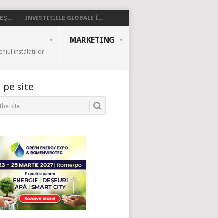
Ș...
INVESTIȚIILE GLOBALE Î...
MARKETING
iul instalatiilor
 pe site