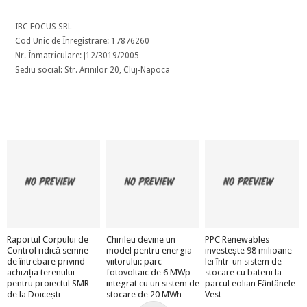
IBC FOCUS SRL
Cod Unic de Înregistrare: 17876260
Nr. Înmatriculare: J12/3019/2005
Sediu social: Str. Arinilor 20, Cluj-Napoca
Raportul Corpului de
Chirileu devine un
PPC Renewables
Control ridică semne
model pentru energia
investește 98 milioane
de întrebare privind
viitorului: parc
lei într-un sistem de
achiziția terenului
fotovoltaic de 6 MWp
stocare cu baterii la
pentru proiectul SMR
integrat cu un sistem de
parcul eolian Fântânele
de la Doicești
stocare de 20 MWh
Vest