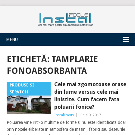
INSTALFOCUS
MENU
ETICHETĂ:
TAMPLARIE
FONOABSORBANTA
Cele mai zgomotoase orase
PRODUSE SI
din lume versus cele mai
SERVICII
linistite. Cum facem fata
poluarii fonice?
InstalFocus
|
iunie 9, 2017
Poluarea vine intr-o multime de forme si nu este identificata doar
prin noxele eliberate in atmosfera de masini, fabrici sau deseurile