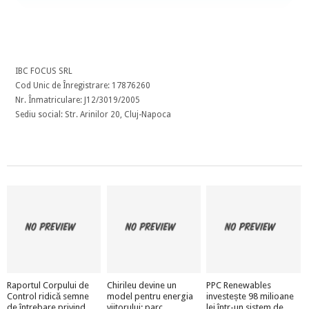
IBC FOCUS SRL
Cod Unic de Înregistrare: 17876260
Nr. Înmatriculare: J12/3019/2005
Sediu social: Str. Arinilor 20, Cluj-Napoca
Raportul Corpului de
Chirileu devine un
PPC Renewables
Control ridică semne
model pentru energia
investește 98 milioane
de întrebare privind
viitorului: parc
lei într-un sistem de