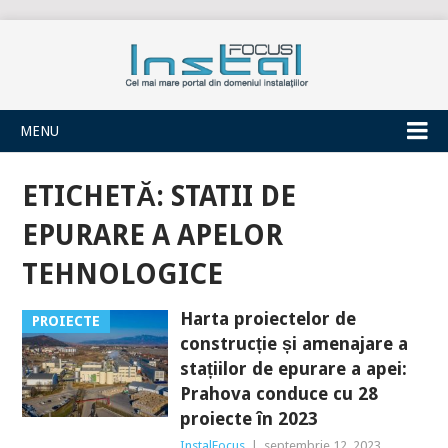
INSTALFOCUS
MENU
ETICHETĂ:
STATII DE
EPURARE A APELOR
TEHNOLOGICE
Harta proiectelor de
PROIECTE
construcție și amenajare a
stațiilor de epurare a apei:
Prahova conduce cu 28
proiecte în 2023
InstalFocus
|
septembrie 12, 2023