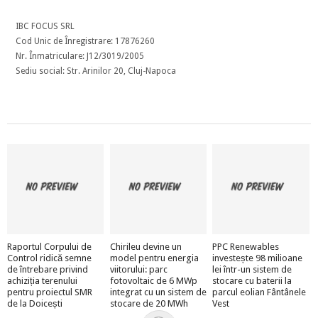
IBC FOCUS SRL
Cod Unic de Înregistrare: 17876260
Nr. Înmatriculare: J12/3019/2005
Sediu social: Str. Arinilor 20, Cluj-Napoca
Raportul Corpului de
Chirileu devine un
PPC Renewables
Control ridică semne
model pentru energia
investește 98 milioane
de întrebare privind
viitorului: parc
lei într-un sistem de
achiziția terenului
fotovoltaic de 6 MWp
stocare cu baterii la
pentru proiectul SMR
integrat cu un sistem de
parcul eolian Fântânele
de la Doicești
stocare de 20 MWh
Vest