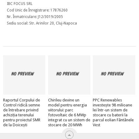
IBC FOCUS SRL
Cod Unic de Înregistrare: 17876260
Nr. Înmatriculare: J12/3019/2005
Sediu social: Str. Arinilor 20, Cluj-Napoca
Raportul Corpului de
Chirileu devine un
PPC Renewables
Control ridică semne
model pentru energia
investește 98 milioane
de întrebare privind
viitorului: parc
lei într-un sistem de
achiziția terenului
fotovoltaic de 6 MWp
stocare cu baterii la
pentru proiectul SMR
integrat cu un sistem de
parcul eolian Fântânele
de la Doicești
stocare de 20 MWh
Vest